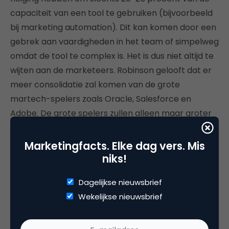
capaciteit van een tool te gebruiken (bijvoorbeeld
bij marketing automation). Dit kan komen door een
gebrek aan vaardigheden in het team of simpelweg
omdat de tool te complex is. Het is dus niet altijd te
wijten aan de marketeers. Robinson gelooft dat er
meer consolidatie zal komen van de grote
martech-spelers zoals Oracle, Salesforce en
Adobe. De grote spelers zullen alleen maar groter
worden.
Marketingfacts. Elke dag vers. Mis
Over marketing en leiderschap
niks!
“Een ding dat mij op dit moment opvalt rondom
Dagelijkse nieuwsbrief
marketingleiderschap, is de rol die marketing kan
Wekelijkse nieuwsbrief
en zou moeten spelen binnen het bedrijf.
Marketingleiders moeten hiervoor open staan. En