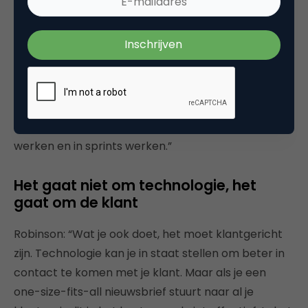
als ze zelf niet de experts zijn (bijvoorbeeld op het
gebied van data en technologie), moeten ze hun
manier van recruitment veranderen. We zullen ons
ook moeten aanpassen aan een nieuwe manier van
werken. We kunnen niet langer een jaarplan
opstellen en dit gewoon uitvoeren. We moeten
sneller zijn, we moeten testen en leren, agile
werken en in sprints werken.”
Het gaat niet om technologie, het
gaat om de klant
Robinson: “Wat je ook doet, het moet klantgericht
zijn. Technologie kan je in staat stellen om beter in
contact te komen met je klant. Maar als je een
one-size-fits-all nieuwsbrief stuurt naar al je