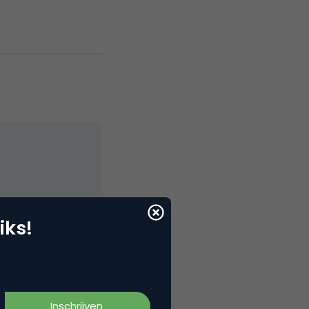
elNext, RvT
iks!