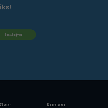
iks!
Over
Kansen