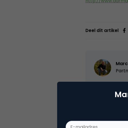
http://www.ddrma
Deel dit artikel
Marc
Partn
Oprichter/partn
Mar
VPRO, Bestuur Lu