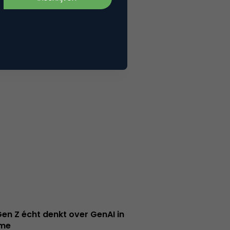
en Z écht denkt over GenAI in
ame