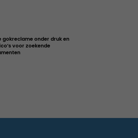
e gokreclame onder druk en
sico’s voor zoekende
umenten