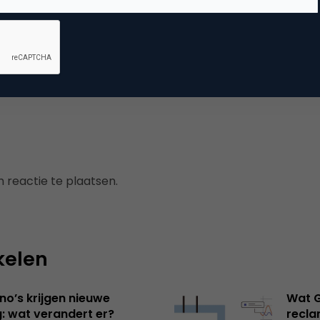
vertising
ne advertising
 reactie te plaatsen.
kelen
no’s krijgen nieuwe
Wat G
: wat verandert er?
recl