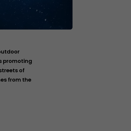
outdoor
ds promoting
treets of
nes from the