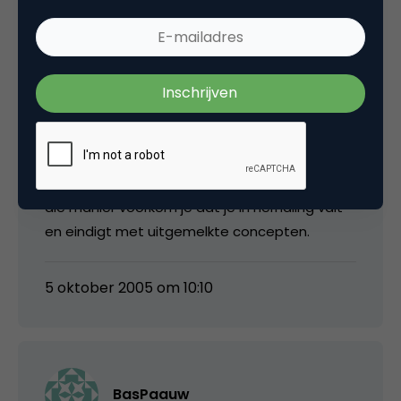
Ik ben het met ‘atn on a mission’ eens. 50%
van het artikel gaat puur om een zie-ons-
gehalte. Er wordt er totaal niks spannends
geroepen.
Ik snap ook niet dat een blad als Emerce zich
in dit spelletje laten meeslepen.
Iedereen moet zijn discipline behouden. Op
die manier voorkom je dat je in herhaling valt
en eindigt met uitgemelkte concepten.
5 oktober 2005 om 10:10
BasPaauw