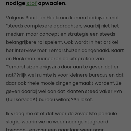
nodige
stof
opwaaien.
Volgens Baart en Heckman komen bedrijven met
“steeds complexere opdrachten, waarbij niet het
medium maar concept en strategie een steeds
belangrijkere rol spelen”. Ook wordt in het artikel
het interview met Temorshuizen aangehaald. Baart
en Heckman nuanceren de uitspraken van
Temorshuizen enigszins door aan te geven dat er
nat??rlijk wel ruimte is voor kleinere bureaus en dat
daar ook “hele mooie dingen gemaakt worden”. Ze
geven daarbij wel aan dat klanten steed vaker ??n
(full service?) bureau willen; ??n loket.
Ik vraag me af of dat weer de zoveelste pendule
slag is, waarin we nu weer naar geintegreerd
toegaan… en over een paar jaar weer naar