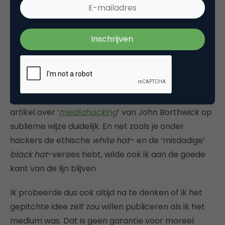
budget voor kreeg en blijf je voor de lezer
geloofwaardig? Is het twee keer ‘ja’, dan zie ik geen
problemen.
Nu ik (als journalist) aan de andere kant van de
tafel zat, merkte ik dat ik ook als opdrachtgever
allemaal innerlijke discussies ging voeren. Want dat
je de media kan bespelen, dat maakt dit prachtige
artikel over ‘
mediahacking
’ van John Borthwick op
sublieme wijze duidelijk. En net zoals je onder
hackers de ethische
white hat
– en de ‘misdadige’
black hat
-versies hebt, wilde ook ik aan de goede
kant van de lijn blijven.
Ik probeerde dus ook altijd na te denken of ik het
gepitchte idee zelf zou willen publiceren als ik het
medium was. Dat is geen garantie voor moreel