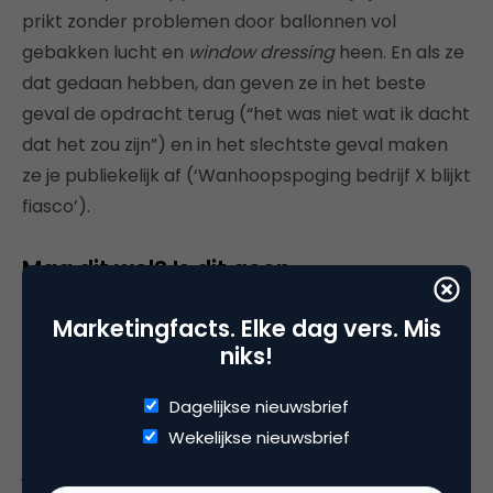
prikt zonder problemen door ballonnen vol
gebakken lucht en
window dressing
heen. En als ze
dat gedaan hebben, dan geven ze in het beste
geval de opdracht terug (“het was niet wat ik dacht
dat het zou zijn”) en in het slechtste geval maken
ze je publiekelijk af (‘Wanhoopspoging bedrijf X blijkt
fiasco’).
Mag dit wel? Is dit geen
mediahacking?
Marketingfacts. Elke dag vers. Mis
De aversie die ik bij sommige (vooral traditionele)
niks!
media merkte voor deze aanpak, zette mij
Dagelijkse nieuwsbrief
wederom aan het denken. Volgens mij zijn er twee
Wekelijkse nieuwsbrief
criteria voor een medium om dit aan te durven: zou
je dit verhaal ook maken als je er géén (klein)