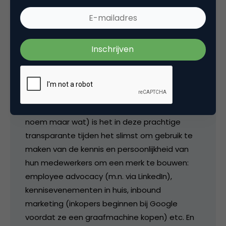
Edwin Vlems
Als een consumentenmerk als Vodafone ook
B2B gaat, is het logisch om te leunen op de
kracht van hun klassieke B2C marketing. Maar
voor een importeur van graafmachines (ik
noem maar wat) is het in deze prachtige
transparante tijden het slimst om gebruik te
maken van de kennis en persoonlijkheid van
hun medewerkers om een merk te bouwen:
employee advocacy (m.n. via LinkedIn),
kennisevenementen in huis, inbound
marketing (inkopers beginnen bij Google
voordat ze een graafmachine kopen) etc. En