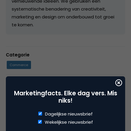
vernieuwende ideeën. We gebruiken een
systematische benadering van creativiteit,
marketing en design om onderbouwd tot groei
te komen.
Categorie
Commerce
Tags
Marketingfacts. Elke dag vers. Mis
b2b
,
b2b marketing
,
branding
niks!
Dagelijkse nieuwsbrief
6 Reacties
Wekelijkse nieuwsbrief