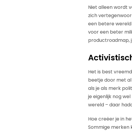
Niet alleen wordt
zich vertegenwoord
een betere wereld 
voor een beter mili
productroadmap, ja
Activistis
Het is best vreemd 
beetje door met al
als je als merk pol
je eigenlijk nog we
wereld – daar hadd
Hoe creëer je in h
Sommige merken ki