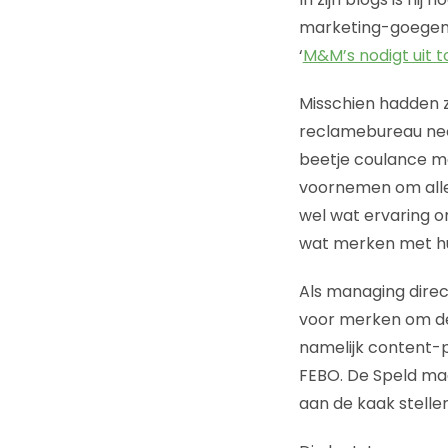
marketing-goege
‘
M&M’s nodigt uit t
Misschien hadden z
reclamebureau nee
beetje coulance ma
voornemen om alle 
wel wat ervaring o
wat merken met hu
Als managing direc
voor merken om de 
namelijk content-p
FEBO. De Speld maa
aan de kaak stellen