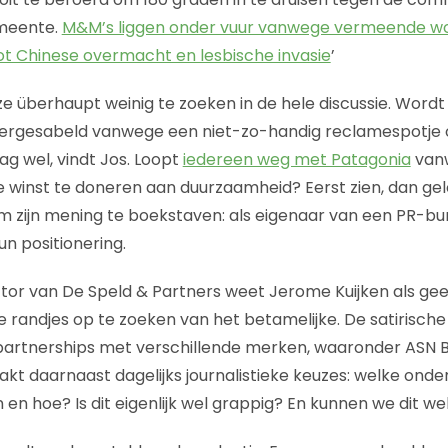
meente.
M&M’s liggen onder vuur vanwege vermeende w
ot Chinese overmacht en lesbische invasie
’
e überhaupt weinig te zoeken in de hele discussie. Wordt
rgesabeld vanwege een niet-zo-handig reclamespotje 
g wel, vindt Jos. Loopt
iedereen weg met Patagonia
van
winst te doneren aan duurzaamheid? Eerst zien, dan gelo
m zijn mening te boekstaven: als eigenaar van een PR-bur
n positionering.
tor van De Speld & Partners weet Jerome Kuijken als gee
randjes op te zoeken van het betamelijke. De satirische
artnerships met verschillende merken, waaronder ASN Ba
kt daarnaast dagelijks journalistieke keuzes: welke ond
 en hoe? Is dit eigenlijk wel grappig? En kunnen we dit w