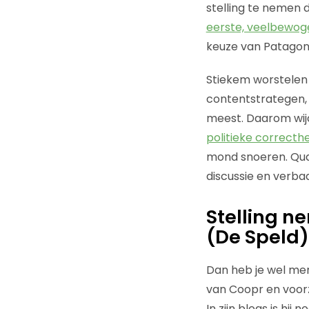
stelling te nemen 
eerste, veelbewog
keuze van Patago
Stiekem worstelen
contentstrategen, 
meest. Daarom wij
politieke correcthe
mond snoeren. Qua 
discussie en verba
Stelling n
(De Speld)
Dan heb je wel men
van Coopr en voorz
In zijn blogs is hi