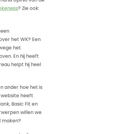
okeness
? Zie ook:
 een
over het WK? Een
wege het
ven. En hij heeft
eau helpt hij heel
n ander hoe het is
 website heeft
nk, Basic Fit en
erwerpen willen we
el maken?