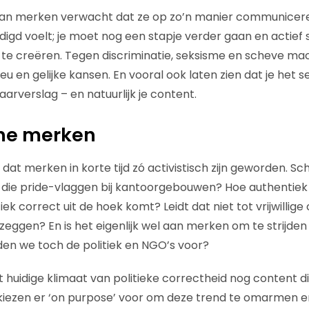
 van merken verwacht dat ze op zo’n manier communicer
igd voelt; je moet nog een stapje verder gaan en actief
te creëren. Tegen discriminatie, seksisme en scheve ma
eu en gelijke kansen. En vooral ook laten zien dat je het s
arverslag – en natuurlijk je content.
che merken
dat merken in korte tijd zó activistisch zijn geworden. Sc
 die pride-vlaggen bij kantoorgebouwen? Hoe authentiek i
itiek correct uit de hoek komt? Leidt dat niet tot vrijwill
l zeggen? En is het eigenlijk wel aan merken om te strijden
en we toch de politiek en NGO’s voor?
et huidige klimaat van politieke correctheid nog content
ezen er ‘on purpose’ voor om deze trend te omarmen 