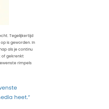
cht. Tegelijkertijd
op is geworden. In
ap als je continu
 of gekrenkt
gewenste rimpels
wenste
media heet.”