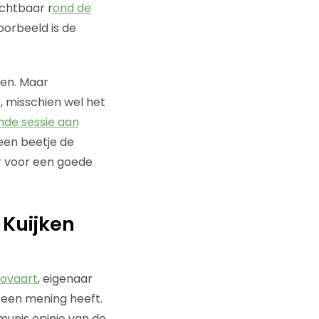
ichtbaar r
ond de
orbeeld is de
gen. Maar
, misschien wel het
de sessie aan
 een beetje de
r voor een goede
 Kuijken
ovaart
, eigenaar
 een mening heeft.
mmunis opinio van de