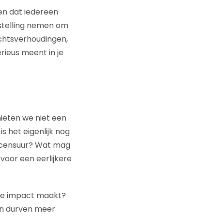
en dat iedereen
 stelling nemen om
chtsverhoudingen,
erieus meent in je
hieten we niet een
s het eigenlijk nog
ige censuur? Wat mag
 voor een eerlijkere
 die impact maakt?
en durven meer