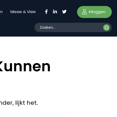
Inloggen
en
Missie & Visie
 Kunnen
r, lijkt het.