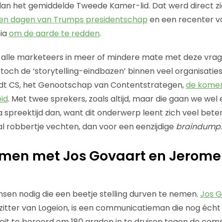
dan het gemiddelde Tweede Kamer-lid. Dat werd direct z
en dagen van Trumps presidentschap
en een recenter vo
nia
om de aarde te redden
.
 alle marketeers in meer of mindere mate met deze vra
toch de ‘storytelling-eindbazen’ binnen veel organisaties
dt CS, het Genootschap van Contentstrategen,
de komen
id
. Met twee sprekers, zoals altijd, maar die gaan we wel
spreektijd dan, want dit onderwerp leent zich veel bete
al robbertje vechten, dan voor een eenzijdige
braindump
.
emen met Jos Govaart en Jerome
sen nodig die een beetje stelling durven te nemen.
Jos G
itter van Logeion, is een communicatieman die nog écht
j nooit te beroerd om 180 graden in te druisen tegen de co