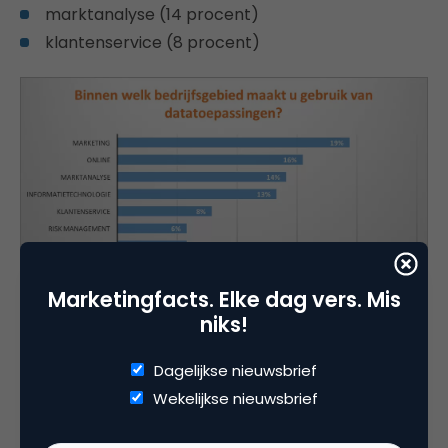
marktanalyse (14 procent)
klantenservice (8 procent)
Marketingfacts. Elke dag vers. Mis
niks!
“Organisaties kiezen er vaak voor om
datatoepassingen allereerst te ontwikkelen voor
Dagelijkse nieuwsbrief
processen die direct waarde toevoegen aan de
Wekelijkse nieuwsbrief
business. Logisch, want hier is de waarde direct
inzichtelijk. Vooral voor een eerste traject is het