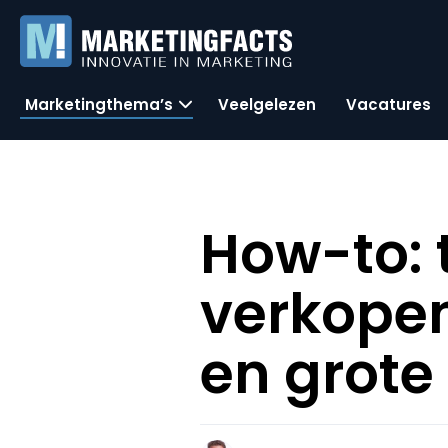
Marketingthema’s
Veelgelezen
Vacatures
How-to: 
verkopen
en grote