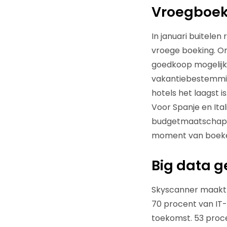
Vroegboekk
In januari buitelen
vroege boeking. On
goedkoop mogelijk
vakantiebestemming
hotels het laagst i
Voor Spanje en Ita
budgetmaatschappij 
moment van boeke
Big data g
Skyscanner maakt s
70 procent van IT
toekomst. 53 proce