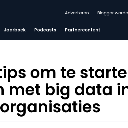
Adverteren
Blogger word
Jaarboek
Podcasts
Partnercontent
tips om te start
 met big data in
 organisaties