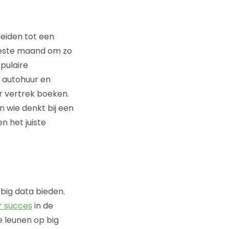
leiden tot een
 beste maand om zo
pulaire
 autohuur en
or vertrek boeken.
n wie denkt bij een
n het juiste
big data bieden.
or succes
in de
e leunen op big