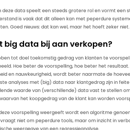
 deze data speelt een steeds grotere rol en vormt een 
verstand is vaak dat dit alleen kan met peperdure system
ten. Goed nieuws: dat kan wel, maar het hoeft zeker niet.
 big data bij aan verkopen?
en tot doel toekomstig gedrag van klanten te voorspell
eld. Hoe beter de voorspelling, hoe beter het resultaat. 
eid en nauwkeurigheid, wordt beter naarmate de hoevee
e analyses met (big) data naar klantgedrag zijn in feite
llende waarde van (verschillende) data vast te stellen o
s waarvan het koopgedrag van de klant kan worden voors
e deze voorspelling weergeeft wordt een algoritme geno
 vraagt niet om peperdure tools, maar om inzicht in verb
fische weergeave van een regressieanalyse.