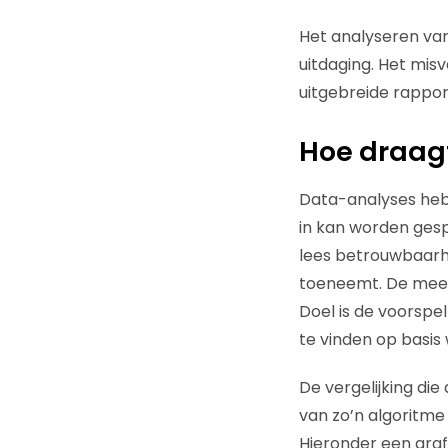
Het analyseren van
uitdaging. Het mis
uitgebreide rappor
Hoe draagt
Data-analyses hebb
in kan worden gespe
lees betrouwbaarh
toeneemt. De meest
Doel is de voorspe
te vinden op basi
De vergelijking di
van zo’n algoritme
Hieronder een gra