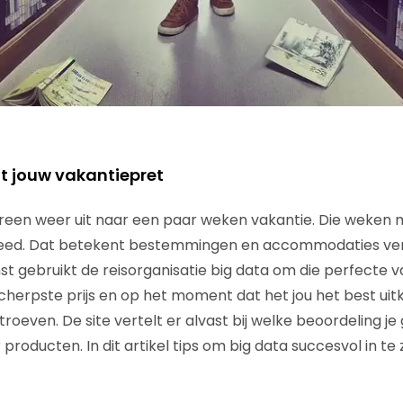
t jouw vakantiepret
edereen weer uit naar een paar weken vakantie. Die weken
ed. Dat betekent bestemmingen en accommodaties verge
t gebruikt de reisorganisatie big data om die perfecte v
scherpste prijs en op het moment dat het jou het best ui
troeven. De site vertelt er alvast bij welke beoordeling je
roducten. In dit artikel tips om big data succesvol in te 