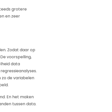
steeds grotere
en en zeer
en. Zodat daar op
De voorspelling,
lheid data
 regressieanalyses.
m zo de variabelen
peld.
emd. En het maken
anden tussen data.