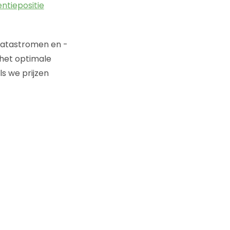
entiepositie
datastromen en -
 het optimale
s we prijzen