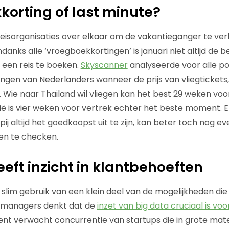
orting of last minute?
 reisorganisaties over elkaar om de vakantieganger te ver
danks alle ‘vroegboekkortingen’ is januari niet altijd de
 een reis te boeken.
Skyscanner
analyseerde voor alle po
en van Nederlanders wanneer de prijs van vliegtickets,
s. Wie naar Thailand wil vliegen kan het best 29 weken vo
lië is vier weken voor vertrek echter het beste moment. E
altijd het goedkoopst uit te zijn, kan beter toch nog eve
n te checken.
eeft inzicht in klantbehoeften
lim gebruik van een klein deel van de mogelijkheden die 
-managers denkt dat de
inzet van big data cruciaal is vo
nt verwacht concurrentie van startups die in grote mat