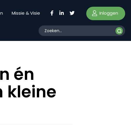
Inloggen
en
Missie & Visie
en én
 kleine