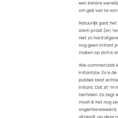
een betere wereld
om gek van te wo
Natuurlijk gaat he
stem praat (en ‘ve
niet zo hard afger
nog geen irritant 
maken op zich is al
Wie commercials leu
irritantste. Zo is
publiek kiest echt
irritant. Dat zit ‘
herhalen. Zo zegt e
moet ik het nog ze
ongeïnteresseerd, 
uitzendt, op deze m