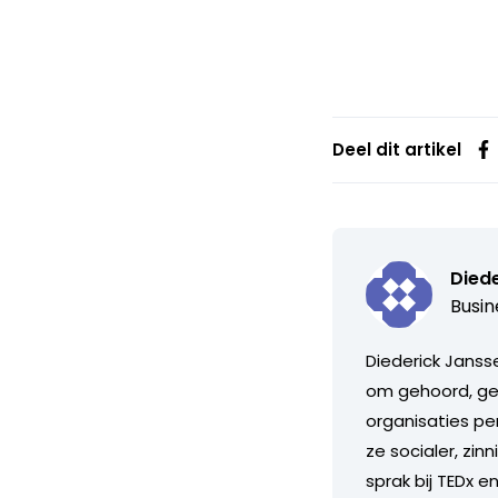
Deel dit artikel
Died
Busin
Diederick Janss
om gehoord, gez
organisaties per
ze socialer, zin
sprak bij TEDx 