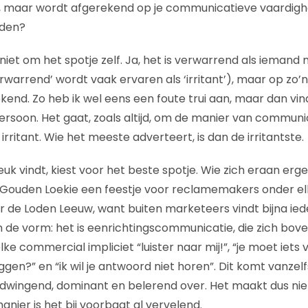
, maar wordt afgerekend op je communicatieve vaardighe
rden?
t niet om het spotje zelf. Ja, het is verwarrend als iema
rwarrend’ wordt vaak ervaren als ‘irritant’), maar op zo’
ekend. Zo heb ik wel eens een foute trui aan, maar dan 
persoon. Het gaat, zoals altijd, om de manier van commun
 irritant. Wie het meeste adverteert, is dan de irritantste.
k vindt, kiest voor het beste spotje. Wie zich eraan erger
 de Gouden Loekie een feestje voor reclamemakers onder el
er de Loden Leeuw, want buiten marketeers vindt bijna i
m in de vorm: het is eenrichtingscommunicatie, die zich bove
lke commercial impliciet “luister naar mij!”, “je moet iets 
ggen?” en “ik wil je antwoord niet horen”. Dit komt vanze
dwingend, dominant en belerend over. Het maakt dus niet
anier is het bij voorbaat al vervelend.