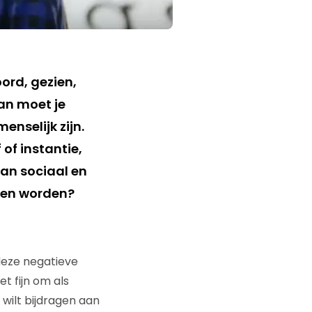
ord, gezien,
dan moet je
enselijk zijn.
of instantie,
an sociaal en
den worden?
deze negatieve
t fijn om als
e wilt bijdragen aan