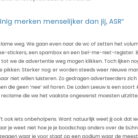
einig merken menselijker dan jij, ASR”
lame weg. We gaan even naar de wc of zetten het volum
e-stickers, een spambox en een bel-me-niet-register. Bi
tot we de advertentie weg mogen klikken. Toch lijken nog
te pikken. Sterker nog: er worden steeds weer nieuwe m
ar niet willen luisteren. Zo gedragen adverteerders zich
n die geen ‘nee’ wil horen. De Loden Leeuw is een soor
eclame die we het vaakste ongewenst moesten uitzitten.
 ook iets onbeholpens. Want natuurlijk weet jij ook dat i
ar je weet niet hoe je je boodschap anders over de bühne 
zeggen waar je voor staat op een podium waar de meeste