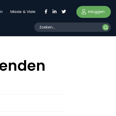
Inloggen
en
Missie & Visie
ienden