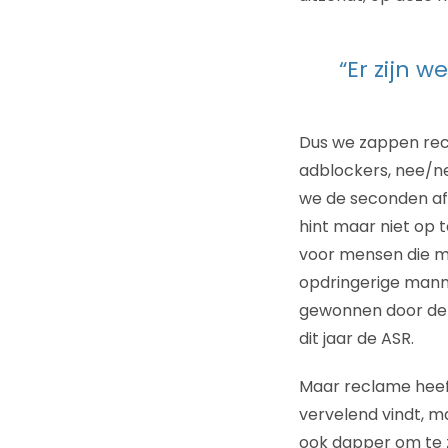
“Er zijn w
Dus we zappen rec
adblockers, nee/ne
we de seconden af 
hint maar niet op 
voor mensen die ma
opdringerige manne
gewonnen door de r
dit jaar de ASR.
Maar reclame heeft
vervelend vindt, ma
ook dapper om te 