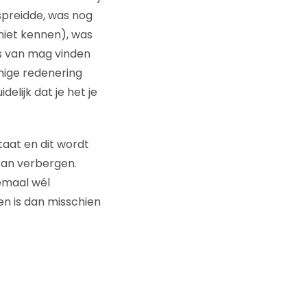
rspreidde, was nog
 niet kennen), was
ts van mag vinden
nige redenering
elijk dat je het je
staat en dit wordt
kan verbergen.
lemaal wél
ren is dan misschien