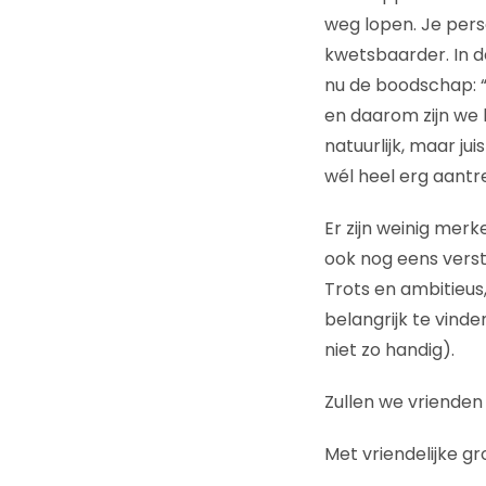
weg lopen. Je perso
kwetsbaarder. In de
nu de boodschap: “
en daarom zijn we 
natuurlijk, maar ju
wél heel erg aantr
Er zijn weinig merke
ook nog eens verst
Trots en ambitieus,
belangrijk te vinden
niet zo handig).
Zullen we vriende
Met vriendelijke gr