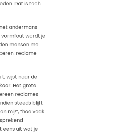
den. Dat is toch
nd met andermans
n vormfout wordt je
vinden mensen me
iceren: reclame
t, wijst naar de
kaar. Het grote
edereen reclames
ndien steeds blijft
van mij!”, “hoe vaak
lfsprekend
 eens uit wat je