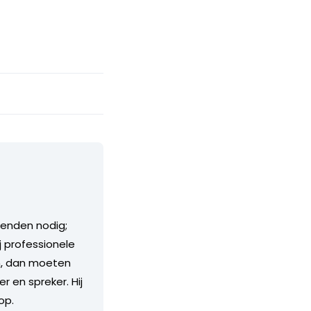
ienden nodig;
 professionele
en, dan moeten
r en spreker. Hij
op.