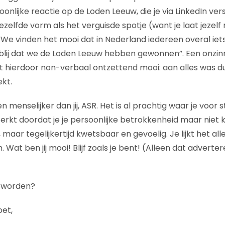
onlijke reactie op de Loden Leeuw, die je via LinkedIn ve
zelfde vorm als het verguisde spotje (want je laat jezelf
We vinden het mooi dat in Nederland iedereen overal ie
blij dat we de Loden Leeuw hebben gewonnen”. Een onzin
ist hierdoor non-verbaal ontzettend mooi: aan alles was duid
ekt.
n menselijker dan jij, ASR. Het is al prachtig waar je voor 
erkt doordat je je persoonlijke betrokkenheid maar niet 
 maar tegelijkertijd kwetsbaar en gevoelig. Je lijkt het al
. Wat ben jij mooi! Blijf zoals je bent! (Alleen dat adverte
n worden?
oet,