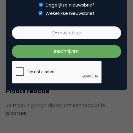
Dagelijkse nieuwsbrief
Wekelijkse nieuwsbrief
Categorie
Data Analytics
Tags
mediabestedingen
,
web analytics
Plaats reactie
Je moet
ingelogd zijn op
om een reactie te
plaatsen.