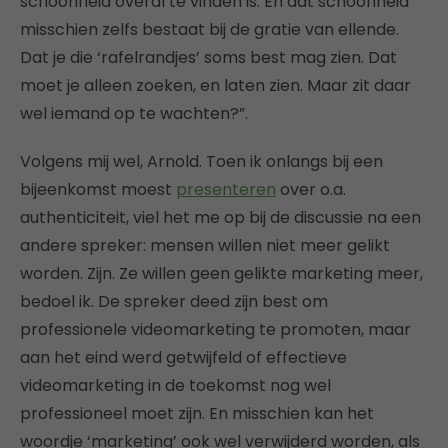
schoonheid overal te vinden is. En dat schoonheid
misschien zelfs bestaat bij de gratie van ellende.
Dat je die ‘rafelrandjes’ soms best mag zien. Dat
moet je alleen zoeken, en laten zien. Maar zit daar
wel iemand op te wachten?”.
Volgens mij wel, Arnold. Toen ik onlangs bij een
bijeenkomst moest
presenteren
over o.a.
authenticiteit, viel het me op bij de discussie na een
andere spreker: mensen willen niet meer gelikt
worden. Zijn. Ze willen geen gelikte marketing meer,
bedoel ik. De spreker deed zijn best om
professionele videomarketing te promoten, maar
aan het eind werd getwijfeld of effectieve
videomarketing in de toekomst nog wel
professioneel moet zijn. En misschien kan het
woordje ‘marketing’ ook wel verwijderd worden, als