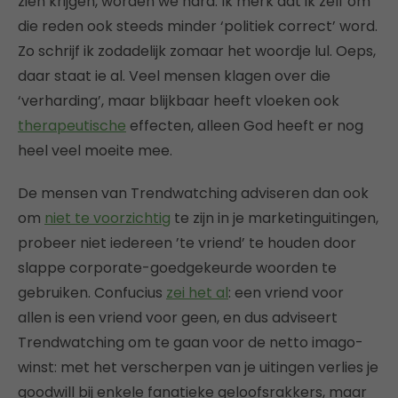
zien krijgen, worden we hard. Ik merk dat ik zelf om
die reden ook steeds minder ‘politiek correct’ word.
Zo schrijf ik zodadelijk zomaar het woordje lul. Oeps,
daar staat ie al. Veel mensen klagen over die
‘verharding’, maar blijkbaar heeft vloeken ook
therapeutische
effecten, alleen God heeft er nog
heel veel moeite mee.
De mensen van Trendwatching adviseren dan ook
om
niet te voorzichtig
te zijn in je marketinguitingen,
probeer niet iedereen ’te vriend’ te houden door
slappe corporate-goedgekeurde woorden te
gebruiken. Confucius
zei het al
: een vriend voor
allen is een vriend voor geen, en dus adviseert
Trendwatching om te gaan voor de netto imago-
winst: met het verscherpen van je uitingen verlies je
goodwill bij enkele fanatieke geloofsrakkers, maar