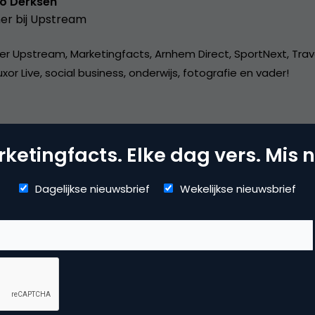
o Derksen
er bij
Upstream
er Upstream, Marketingfacts, Arnhem Direct, SportNext, Trav
xor Live, social business, onderwijs, fotografie en vader!
ketingfacts. Elke dag vers. Mis n
ntentmarketing & Storytelling
Dagelijkse nieuwsbrief
Wekelijkse nieuwsbrief
ine pr & branding