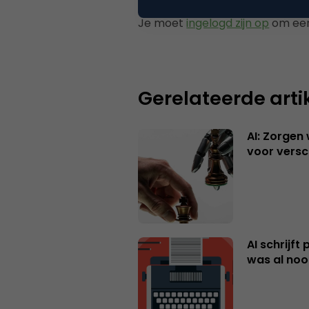
Je moet
ingelogd zijn op
om een
Gerelateerde arti
AI: Zorgen
voor versc
AI schrijft
was al nooi