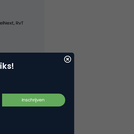
elNext, RvT
iks!