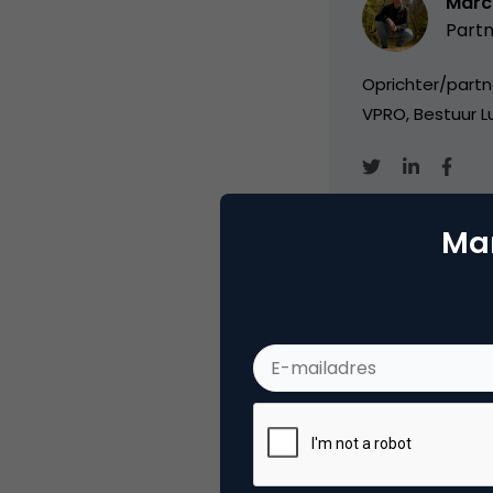
Marc
Partn
Oprichter/partn
VPRO, Bestuur Lu
Mar
Categorie
Co
Tags
onl
Plaats reactie