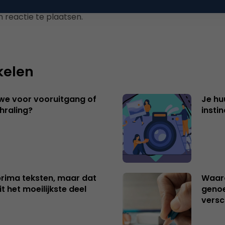
 reactie te plaatsen.
kelen
 we voor vooruitgang of
Je hu
hraling?
insti
 prima teksten, maar dat
Waaro
t het moeilijkste deel
genoe
versc