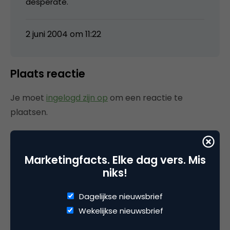
desperate.
2 juni 2004 om 11:22
Plaats reactie
Je moet
ingelogd zijn op
om een reactie te
plaatsen.
Marketingfacts. Elke dag vers. Mis
Gerelateerde artikelen
niks!
AI: Zorgen we voor vooruitgang
Dagelijkse nieuwsbrief
of voor verschraling?
Wekelijkse nieuwsbrief