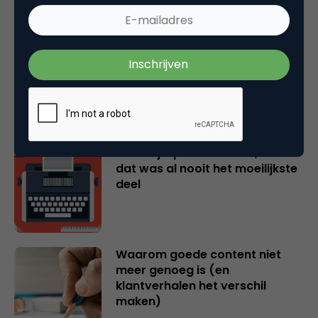
Je huurt een creator in voor het
instinct. Laat het dan ook
werken.
AI schrijft prima teksten, maar
dat was al nooit het moeilijkste
deel
Waarom goede content niet
meer genoeg is (en
klantverhalen het verschil
maken)