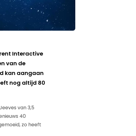
ent Interactive
en van de
ijd kan aangaan
t nog altijd 80
Jeeves van 3,5
enieuws 40
gemoeid, zo heeft