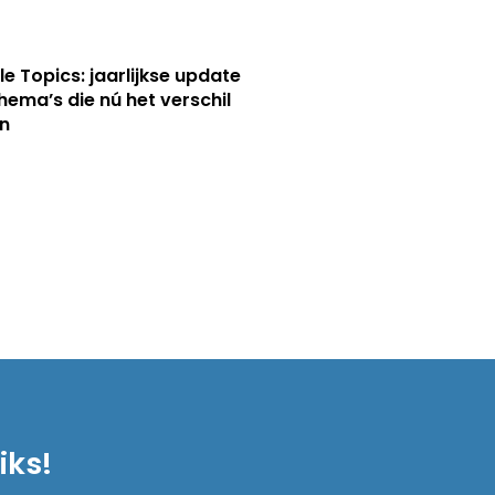
le Topics: jaarlijkse update
hema’s die nú het verschil
n
iks!