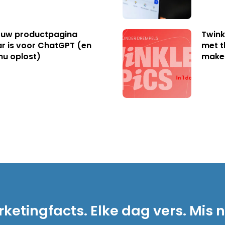
uw productpagina
Twink
r is voor ChatGPT (en
met t
nu oplost)
make
ketingfacts. Elke dag vers. Mis n