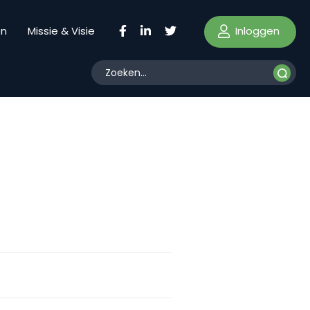
Inloggen
en
Missie & Visie