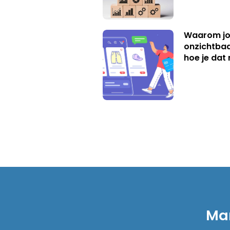
Waarom jo
onzichtbaa
hoe je dat 
Mar