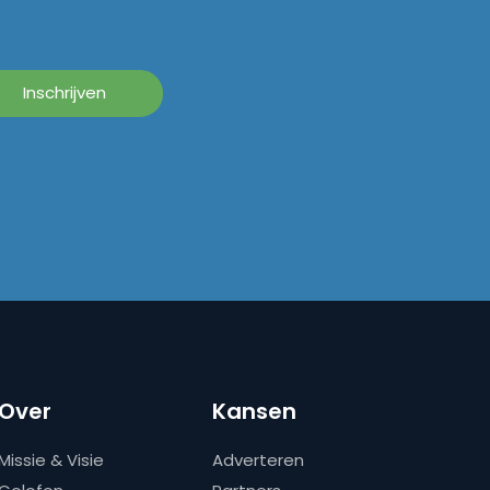
Over
Kansen
Missie & Visie
Adverteren