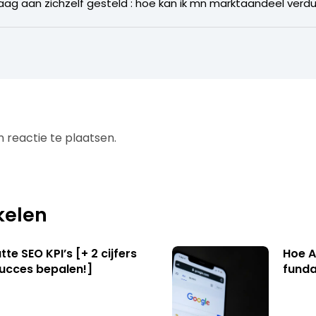
aag aan zichzelf gesteld : hoe kan ik mn marktaandeel verd
 reactie te plaatsen.
kelen
te SEO KPI’s [+ 2 cijfers
Hoe A
succes bepalen!]
funda