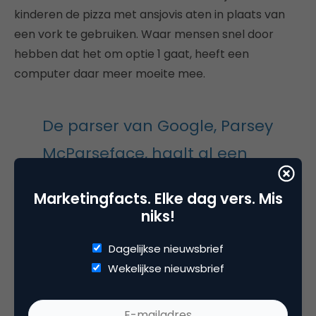
kinderen de pizza met ansjovis aten in plaats van
een vork te gebruiken. Waar mensen snel door
hebben dat het om optie 1 gaat, heeft een
computer daar meer moeite mee.
De parser van Google, Parsey
McParseface, haalt al een
betrouwbaarheid van 94
Marketingfacts. Elke dag vers. Mis
procent.
niks!
Dagelijkse nieuwsbrief
Wat het ontleden van zinnen voor een computer zo
Wekelijkse nieuwsbrief
moeilijk maakt, is dat bij een zin van zo’n 20 à 30
woorden een groot aantal interpretaties mogelijk is.