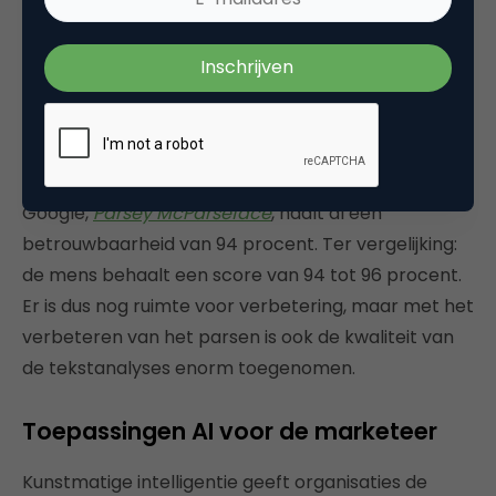
Een parser moet al die mogelijkheden onderzoeken
en dan op basis van de context de meest
waarschijnlijke betekenis vaststellen.
Door in dit proces gebruik te maken van neural
networks, is de kwaliteit van het parsen op een
compleet nieuw niveau gebracht. De parser van
Google,
Parsey McParseface
, haalt al een
betrouwbaarheid van 94 procent. Ter vergelijking:
de mens behaalt een score van 94 tot 96 procent.
Er is dus nog ruimte voor verbetering, maar met het
verbeteren van het parsen is ook de kwaliteit van
de tekstanalyses enorm toegenomen.
Toepassingen AI voor de marketeer
Kunstmatige intelligentie geeft organisaties de