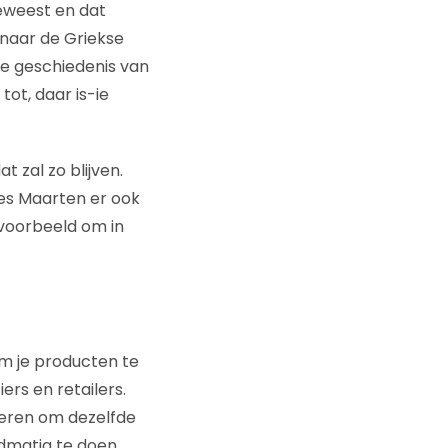
geweest en dat
 naar de Griekse
de geschiedenis van
ot, daar is-ie
t zal zo blijven.
es Maarten er ook
jvoorbeeld om in
om je producten te
ers en retailers.
leren om dezelfde
dmatig te doen,