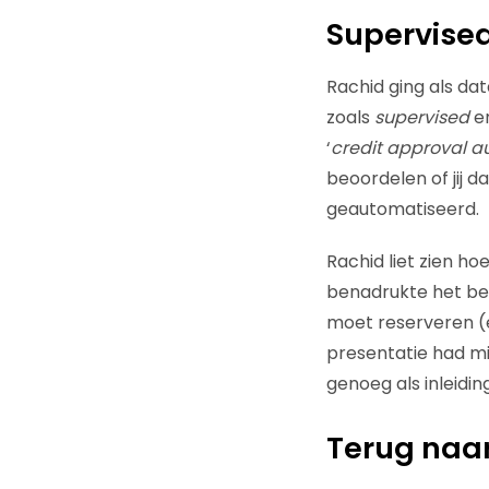
Supervise
Rachid ging als da
zoals
supervised
e
‘
credit approval a
beoordelen of jij 
geautomatiseerd.
Rachid liet zien ho
benadrukte het bel
moet reserveren (e
presentatie had m
genoeg als inleidin
Terug naar