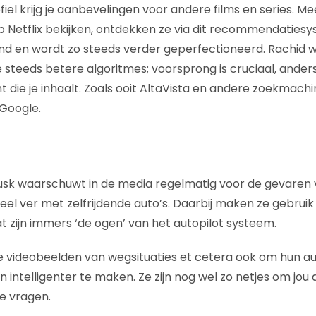
fiel krijg je aanbevelingen voor andere films en series. 
Netflix bekijken, ontdekken ze via dit recommendatiesy
end en wordt zo steeds verder geperfectioneerd. Rachid 
steeds betere algoritmes; voorsprong is cruciaal, ander
t die je inhaalt. Zoals ooit AltaVista en andere zoekmac
Google.
sk waarschuwt in de media regelmatig voor de gevaren va
 heel ver met zelfrijdende auto’s. Daarbij maken ze gebrui
 zijn immers ‘de ogen’ van het autopilot systeem.
e videobeelden van wegsituaties et cetera ook om hun a
n intelligenter te maken. Ze zijn nog wel zo netjes om jou
e vragen.