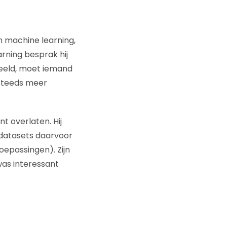
n machine learning,
arning besprak hij
rbeeld, moet iemand
 steeds meer
t overlaten. Hij
e datasets daarvoor
epassingen). Zijn
as interessant