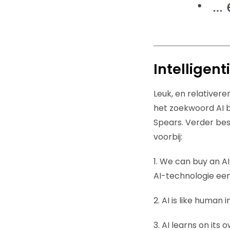
Intelligent
Leuk, en relativer
het zoekwoord AI bi
Spears. Verder be
voorbij:
1. We can buy an AI
AI-technologie een 
2. AI is like human 
3. AI learns on it