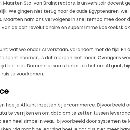
 Maarten Stol van Braincreators, is universitair docent 
ijk. We gingen niet terug naar de oude Egyptenaren, wel
es. Maarten nam ons vervolgens in snel tempo mee door 
Van de ooit revolutionaire en superslimme koekoeksklok t
punt: wat we onder AI verstaan, verandert met de tijd. En da
elligent noemen, is dat morgen niet meer. Overigens we
tijd beter is. Dommer is soms beter als het om AI gaat, bi
 ruis te voorkomen.
ce
ien hoe je AI kunt inzetten bij e-commerce. Bijvoorbeeld 
ata te verrijken en om data om te zetten tussen leveranci
 een heel simpel niveau, bijvoorbeeld door systemen te 
iken. Via machine learning hoef je dat dus niet meer han