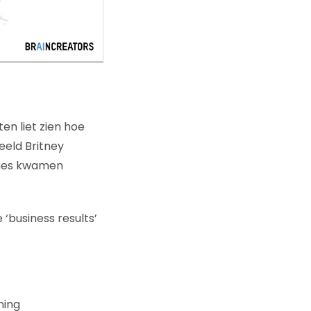
en liet zien hoe
eeld Britney
thes kwamen
 ‘business results’
ning