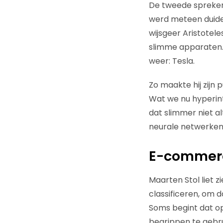
De tweede spreker,
werd meteen duidel
wijsgeer Aristotel
slimme apparaten. 
weer: Tesla.
Zo maakte hij zijn 
Wat we nu hyperint
dat slimmer niet al
neurale netwerken
E-commer
Maarten Stol liet z
classificeren, om d
Soms begint dat op
begrippen te gebru