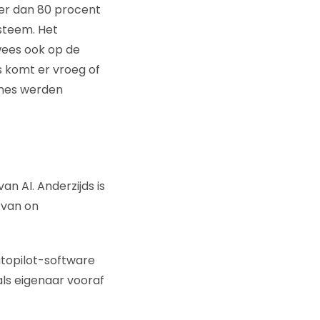
Meer dan 80 procent
steem. Het
wees ook op de
s komt er vroeg of
hines werden
n AI. Anderzijds is
k van on
utopilot-software
 als eigenaar vooraf