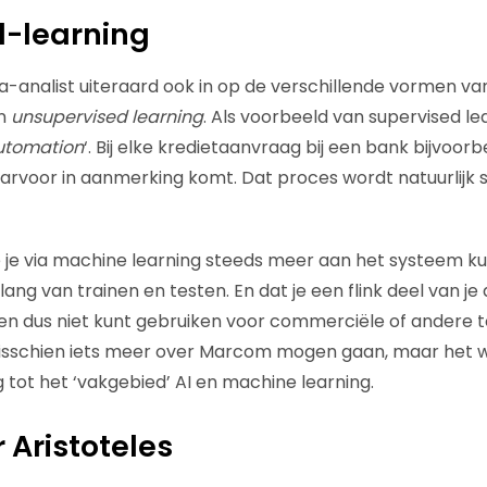
d-learning
ta-analist uiteraard ook in op de verschillende vormen va
n
unsupervised learning
. Als voorbeeld van supervised le
utomation
‘. Bij elke kredietaanvraag bij een bank bijvoo
daarvoor in aanmerking komt. Dat proces wordt natuurlijk
e je via machine learning steeds meer aan het systeem kun
ang van trainen en testen. En dat je een flink deel van j
n dus niet kunt gebruiken voor commerciële of andere to
isschien iets meer over Marcom mogen gaan, maar het w
g tot het ‘vakgebied’ AI en machine learning.
 Aristoteles