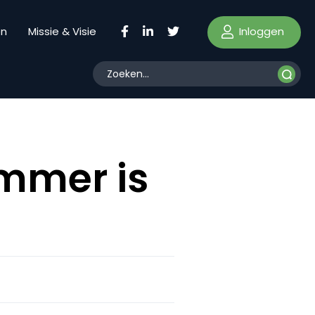
Inloggen
en
Missie & Visie
ommer is