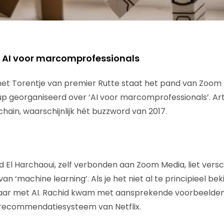
 AI voor marcomprofessionals
het Torentje van premier Rutte staat het pand van Zoom
 georganiseerd over ‘AI voor marcomprofessionals’. Artifi
kchain, waarschijnlijk hét buzzword van 2017.
d El Harchaoui, zelf verbonden aan Zoom Media, liet versc
n ‘machine learning’. Als je het niet al te principieel beki
kbaar met AI. Rachid kwam met aansprekende voorbeelde
 recommendatiesysteem van Netflix.