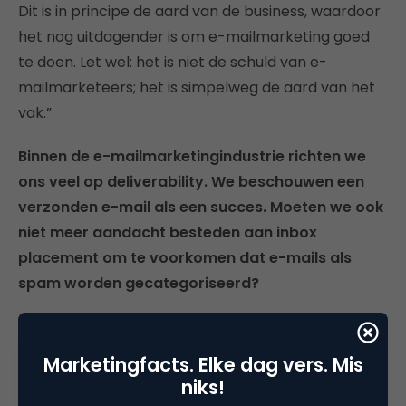
Dit is in principe de aard van de business, waardoor
het nog uitdagender is om e-mailmarketing goed
te doen. Let wel: het is niet de schuld van e-
mailmarketeers; het is simpelweg de aard van het
vak.”
Binnen de e-mailmarketingindustrie richten we
ons veel op deliverability. We beschouwen een
verzonden e-mail als een succes. Moeten we ook
niet meer aandacht besteden aan inbox
placement om te voorkomen dat e-mails als
spam worden gecategoriseerd?
“Ja, absoluut. Ten eerste is deliverability erg
verwarrend en ingewikkeld. Het is een continu
Marketingfacts. Elke dag vers. Mis
veranderend gebied binnen e-mail. Als iedereen
niks!
zou weten hoe je deliverability kunt verbeteren,