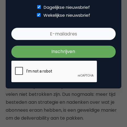
zouden criminele spammers namelijk ook de inbox
Dagelijkse nieuwsbrief
halen. Maar omdat e-mailmarketeers zoveel te
Wekelijkse nieuwsbrief
doen hebben, hebben ze vaak geen tijd om zich
bezig te houden met deliverability. De beste manier
om een uitstekende deliverability te hebben, is
engagement. Je moet ervoor zorgen dat de
abonnees naar wie je e-mails stuurt, regelmatig
betrokken zijn. Ik denk dat Europa op dit punt een
voorsprong heeft, omdat de lijsten kleiner zijn en
veel doelgerichter en gepersonaliseerder. In de VS
hebben we lijsten van miljoenen mensen, waarvan
velen niet betrokken zijn. Dus nogmaals: meer tijd
besteden aan strategie en nadenken over wat je
abonnees eraan hebben, is een geweldige manier
om de deliverability aan te pakken.