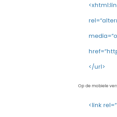
<xhtml:lin
rel=”alte
media=”o
href=”ht
</url>
Op de mobiele vers
<link rel