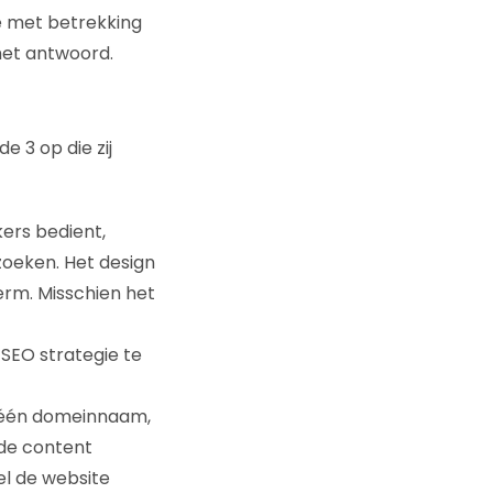
ze met betrekking
het antwoord.
 3 op die zij
kers bedient,
ezoeken. Het design
erm. Misschien het
 SEO strategie te
a één domeinnaam,
nde content
el de website