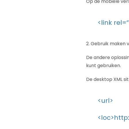
Op de mobiele vers
<link rel
2. Gebruik maken 
De andere oplossin
kunt gebruiken.
De desktop XML sit
<url>
<loc>htt