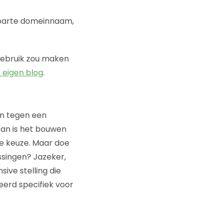
 aparte domeinnaam,
 gebruik zou maken
 eigen blog
.
an tegen een
Dan is het bouwen
e keuze. Maar doe
ossingen? Jazeker,
ive stelling die
erd specifiek voor