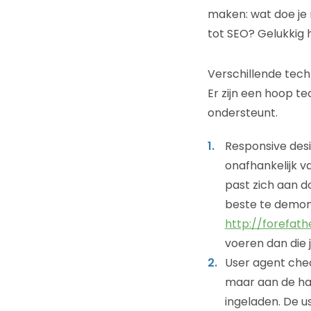
maken: wat doe je 
tot SEO? Gelukkig 
Verschillende tec
Er zijn een hoop t
ondersteunt.
Responsive desi
onafhankelijk va
past zich aan d
beste te demon
http://forefat
voeren dan die j
User agent chec
maar aan de ha
ingeladen. De u