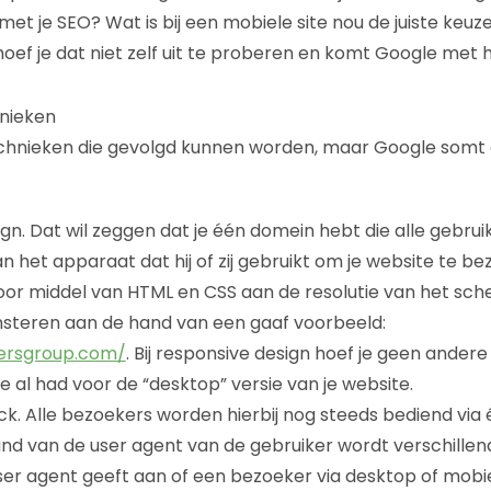
met je SEO? Wat is bij een mobiele site nou de juiste keu
hoef je dat niet zelf uit te proberen en komt Google met 
hnieken
echnieken die gevolgd kunnen worden, maar Google somt de
gn. Dat wil zeggen dat je één domein hebt die alle gebrui
n het apparaat dat hij of zij gebruikt om je website te b
oor middel van HTML en CSS aan de resolutie van het sch
steren aan de hand van een gaaf voorbeeld:
hersgroup.com/
. Bij responsive design hoef je geen andere
e al had voor de “desktop” versie van je website.
k. Alle bezoekers worden hierbij nog steeds bediend vi
nd van de user agent van de gebruiker wordt verschille
ser agent geeft aan of een bezoeker via desktop of mobi