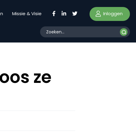
Inloggen
en
Missie & Visie
koos ze