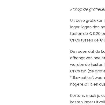
Klik op de grafieke
Uit deze grafieken
lager liggen dan n
tussen de € 0,20 e
CPCs tussen de € 0
De reden dat de ko
afhangt van hoe e
worden de kosten b
CPCs zijn (zie gr
“Like-acties”, waar
hogere CTR, en dus
Kortom, maak je de 
kosten lager uitval