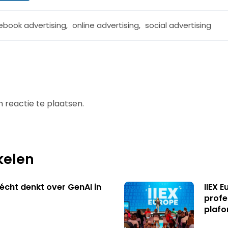
ebook advertising
,
online advertising
,
social advertising
 reactie te plaatsen.
kelen
écht denkt over GenAI in
IIEX 
profe
plafo