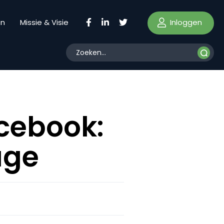
Inloggen
en
Missie & Visie
cebook:
age