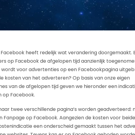
Facebook heeft redelijk wat verandering doorgemaakt. En
rs op Facebook de afgelopen tijd aanzienlijk toegenomen,
t wordt voor advertenties op een Facebookpagina uitgebr
de kosten van het adverteren? Op basis van onze eigen
 van de afgelopen tijd geven we hieronder een indicati
n op Facebook.
aar twee verschillende pagina’s worden geadverteerd: 
n Fanpage op Facebook. Aangezien de kosten voor beide o
kostenindicatie een onderscheid gemaakt tussen het adv
ne websites. Tevens kan er op Facebook geboden worde