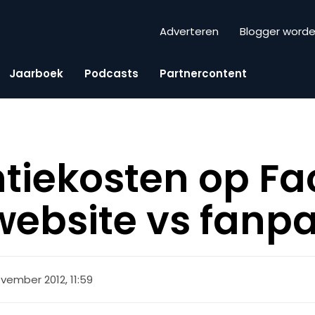
Adverteren
Blogger word
Jaarboek
Podcasts
Partnercontent
tiekosten op Fa
website vs fanp
vember 2012, 11:59