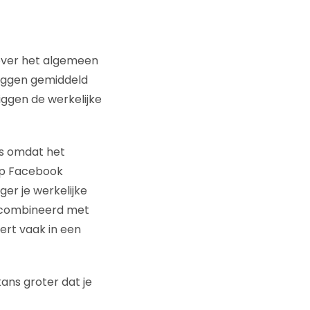
 over het algemeen
liggen gemiddeld
iggen de werkelijke
is omdat het
Op Facebook
er je werkelijke
gecombineerd met
eert vaak in een
kans groter dat je