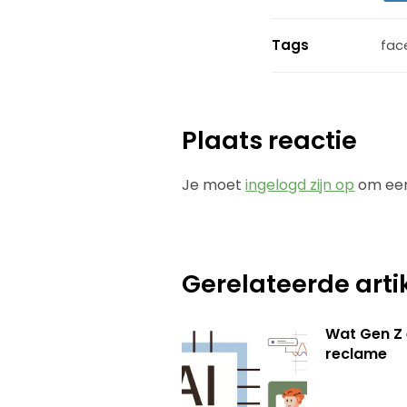
Tags
fac
Plaats reactie
Je moet
ingelogd zijn op
om een
Gerelateerde arti
Wat Gen Z 
reclame