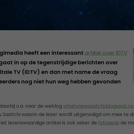
igimedia heeft een interessant
artikel over iDTV
 gaat in op de tegenstrijdige berichten over
gitale TV (iDTV) en dan met name de vraag
erders nog niet hun weg hebben gevonden
daarbij o.a. naar de weblog
whatsnewsaatchi.blogspot.c
& Saatchi waarin de lezer wordt uitgenodigd om mee te di
et lezenswaardige artikel is ook zeker de
fotoserie
de mo