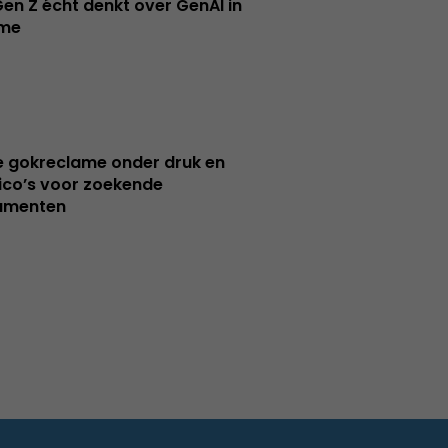
en Z écht denkt over GenAI in
ame
e gokreclame onder druk en
sico’s voor zoekende
umenten