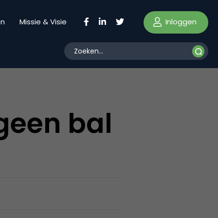
Inloggen
en
Missie & Visie
geen bal