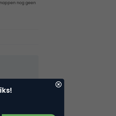
 snappen nog geen
elNext, RvT
iks!