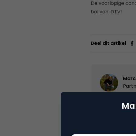
De voorlopige conc
bal van iDTV!
Deel dit artikel
Marc
Partn
Oprichter/partn
Mar
VPRO, Bestuur Lu