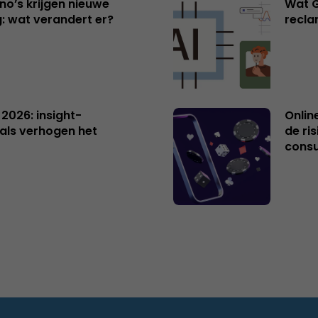
no’s krijgen nieuwe
Wat G
: wat verandert er?
recl
 2026: insight-
Onlin
als verhogen het
de ri
cons