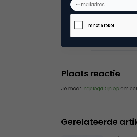
Categorie
Ad
Tags
onli
Plaats reactie
Je moet
ingelogd zijn op
om een
Gerelateerde arti