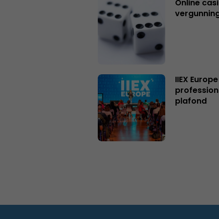
Online casi
vergunning
IIEX Europe
profession
plafond