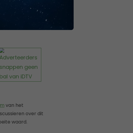
om
van het
scussieren over dit
eite waard.