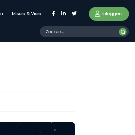
Inloggen
en
Missie & Visie