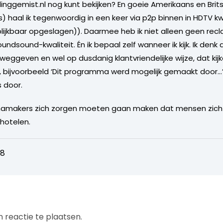
dinggemist.nl nog kunt bekijken? En goeie Amerikaans en Brits
haal ik tegenwoordig in een keer via p2p binnen in HDTV kwal
blijkbaar opgeslagen)). Daarmee heb ik niet alleen geen recl
ndsound-kwaliteit. Én ik bepaal zelf wanneer ik kijk. Ik denk
eggeven en wel op dusdanig klantvriendelijke wijze, dat k
bijvoorbeeld ‘Dit programma werd mogelijk gemaakt door…’-
 door.
mamakers zich zorgen moeten gaan maken dat mensen zich g
hotelen.
48
 reactie te plaatsen.