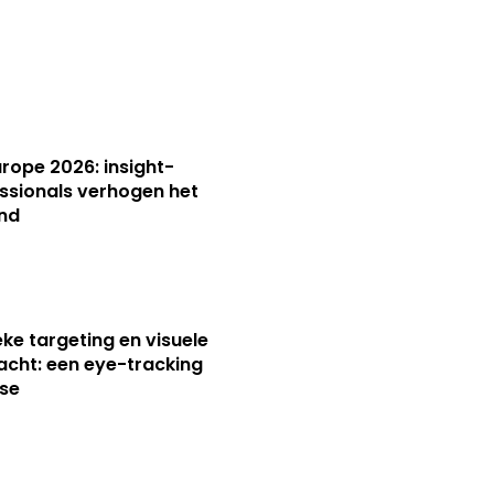
Europe 2026: insight-
ssionals verhogen het
nd
ieke targeting en visuele
cht: een eye-tracking
se