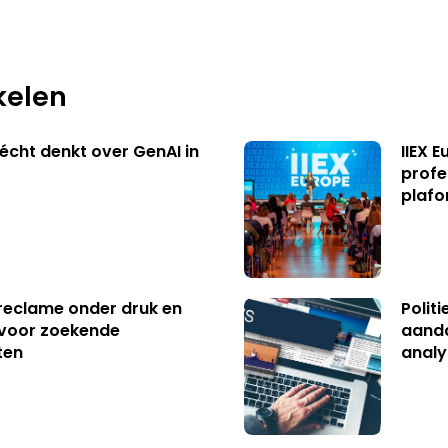
kelen
écht denkt over GenAI in
IIEX 
profe
plafo
reclame onder druk en
Polit
s voor zoekende
aanda
ten
analy