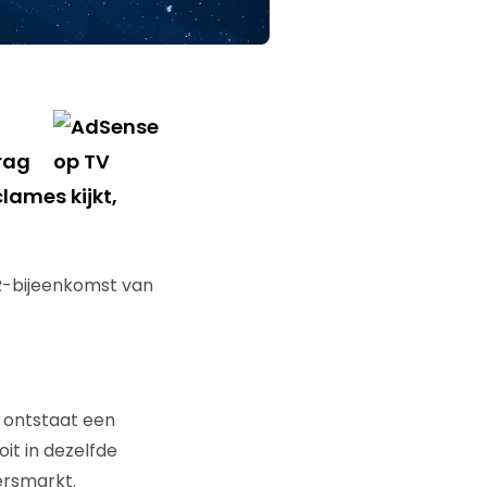
rag
lames kijkt,
VR-bijeenkomst van
e ontstaat een
it in dezelfde
ersmarkt.