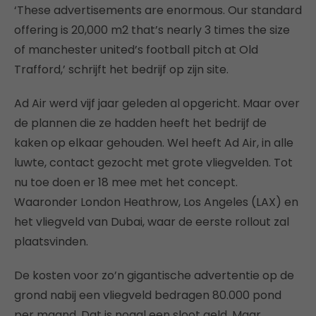
‘These advertisements are enormous. Our standard
offering is 20,000 m2 that’s nearly 3 times the size
of manchester united’s football pitch at Old
Trafford,’ schrijft het bedrijf op zijn site.
Ad Air werd vijf jaar geleden al opgericht. Maar over
de plannen die ze hadden heeft het bedrijf de
kaken op elkaar gehouden. Wel heeft Ad Air, in alle
luwte, contact gezocht met grote vliegvelden. Tot
nu toe doen er 18 mee met het concept.
Waaronder London Heathrow, Los Angeles (LAX) en
het vliegveld van Dubai, waar de eerste rollout zal
plaatsvinden.
De kosten voor zo’n gigantische advertentie op de
grond nabij een vliegveld bedragen 80.000 pond
per maand. Dat is nogal een sloot geld. Maar