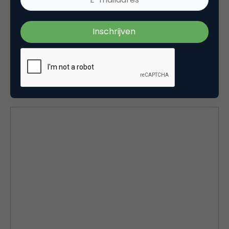
Volledig rapport
Bekijk hieronder het volledige rapport, je kan het
rapport ook zelf downloaden als pdf op de website
van SlideShare.