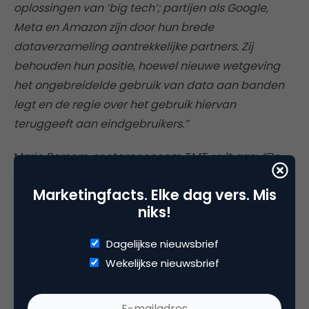
oplossingen van ‘big tech’; partijen als Google,
Meta en Amazon zijn door hun brede
dataverzameling aantrekkelijke partners. Zij
behouden hun positie, hoewel nieuwe wetgeving
het ongebreidelde gebruik van data aan banden
legt en de regie over het gebruik hiervan
teruggeeft aan eindgebruikers.”
Mario Bersem, sectoreconoom TMT, vult aan:
“De
advertentiemarkt zal evolueren tot een nieuw
Marketingfacts. Elke dag vers. Mis
speelveld waarin meerdere oplossingen naast
niks!
elkaar bestaan. Zo gaat één-op-één-targeting
plaatsmaken voor een minder invasief model en
Dagelijkse nieuwsbrief
blijft contextueel adverteren overeind als
Wekelijkse nieuwsbrief
effectieve keuze die bij uitstek de tijdsgeest
weerspiegelt.”