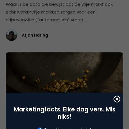
Waar is de data die bewijst dat de vrije markt ook
echt werkt?Vrije markten zorgen voor een
prijsevenwicht, 'automagisch': vraag…
Arjan Haring
Marketingfacts. Elke dag vers. Mis
Data Analytics
niks!
Data die je nodig hebt is goud waard, niet data
die je al hebt