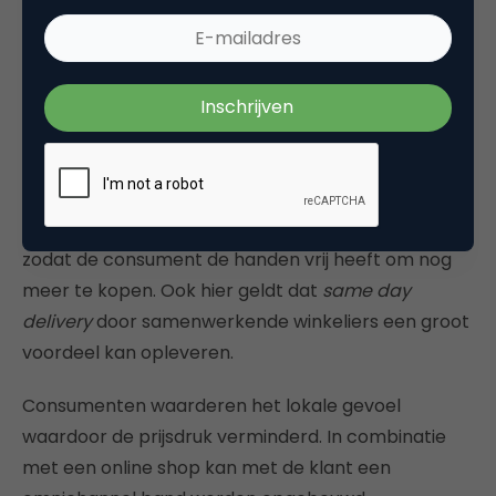
retailers zoals IKEA en Albert Heijn. Consumenten
die weten wat ze willen en snel willen afrekenen
waarderen dit!
7. Alternatieve levering
Levering door producten mee te geven? Een
alternatief is om gekochte producten na te zenden
zodat de consument de handen vrij heeft om nog
meer te kopen. Ook hier geldt dat
same day
delivery
door samenwerkende winkeliers een groot
voordeel kan opleveren.
Consumenten waarderen het lokale gevoel
waardoor de prijsdruk verminderd. In combinatie
met een online shop kan met de klant een