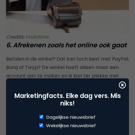
Credits:
Vodafone
.
6. Afrekenen zoals het online ook gaat
Betalen in de winkel? Dat kan toch best met PayPal,
Bunq of Twyp? De winkel hoeft alleen maar een
account aan te maken en ik kan ter plekke met
mijn smartphone overmaken. De smartphone is
waar het voor de consument allemaal gebeurt.
Marketingfacts. Elke dag vers. Mis
niks!
Hetzelfde geldt voor self service kassa’s. Hoe komt
het dat er zo weinig van zijn? Terwijl we online alles
Dagelijkse nieuwsbrief
zelf doen en de volledige checkout doorlopen is het
Wekelijkse nieuwsbrief
in de fysieke wereld slechts mogelijk bij een handvol