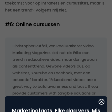
toekomst voor op intranets en cursussites, maar is
het een trend? Volgens mij niet.
#6: Online cursussen
Christopher Ruffell, van Reel Marketer Video
Marketing Magazine, ziet net als Erika een
trend in educatieve video, maar dan gewoon
als contenttrend. Gewone video’s dus, op
websites, Youtube en Facebook, met een
educatief karakter. “Educational videos are a
great way to build awareness and trust. If you
provide customers with tangible solutions or
ideas that they can use, more likely are they
to develop a positive opinion of your
Marketingfacts. Elke dag vers. Mis