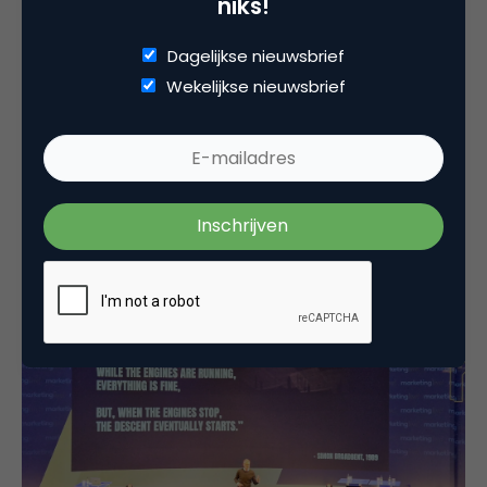
niks!
shrinkflation
gaan doen), maar wees gewoon
transparant over het verhogen van de prijzen. En
Dagelijkse nieuwsbrief
kijk enorm uit met prijspromoties, want daar kom je
Wekelijkse nieuwsbrief
niet meer vanaf, stelt Rijks. Prijspromoties zie je
ieder jaar terug, ze gaan nooit meer weg. Rijks:
“Prijspromotie is als heroine: knettergevaarlijk.” Je
moet het jaar erop, weer tegen je eigen cijfers
opboksen…