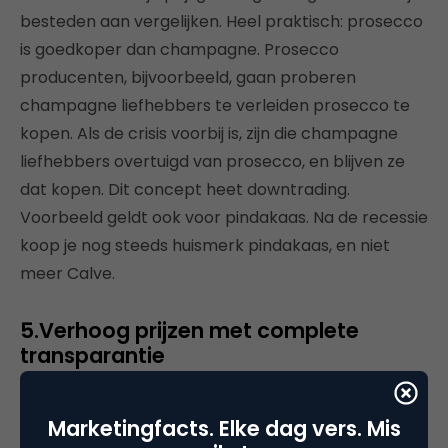
besteden aan vergelijken. Heel praktisch: prosecco
is goedkoper dan champagne. Prosecco
producenten, bijvoorbeeld, gaan proberen
champagne liefhebbers te verleiden prosecco te
kopen. Als de crisis voorbij is, zijn die champagne
liefhebbers overtuigd van prosecco, en blijven ze
dat kopen. Dit concept heet downtrading.
Voorbeeld geldt ook voor pindakaas. Na de recessie
koop je nog steeds huismerk pindakaas, en niet
meer Calve.
5.Verhoog prijzen met complete
transparantie
“De Consumentenbond is er toch”, zegt Rijks. Je kan
Marketingfacts. Elke dag vers. Mis
verpakkingshoeveelheden wijzigen (en aan