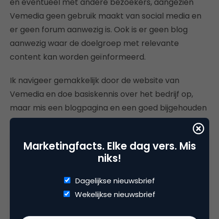
en eventueel met andere bezoekers, aangezien
Vemedia geen gebruik maakt van social media en
er geen forum aanwezig is. Ook is er geen blog
aanwezig waar de doelgroep met relevante
content kan worden geïnformeerd.
Ik navigeer gemakkelijk door de website van
Vemedia en doe basiskennis over het bedrijf op,
maar mis een blogpagina en een goed bijgehouden
nieuwsoverzicht. Hierdoor krijgt de website namelijk
een actueel karakter, wat het op dit moment niet
Marketingfacts. Elke dag vers. Mis
heeft. Ook kan de blog de bezoeker inspireren over
niks!
onderwerpen als lifestyle en health. Bijvoorbeeld:
een blog over het belang van een goede nachtrust,
Dagelijkse nieuwsbrief
waarbij er een koppeling gemaakt wordt naar één
Wekelijkse nieuwsbrief
van de producten van Vemedia.