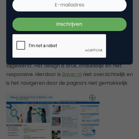
4: Bayer
Bayer is één van de grootste farmaceuten in de
wereld. Ook in Nederland is het bedrijf erg actief op
de farmaceutische markt. Aan de website is dat
echter niet gelijk terug te zien. De site lijkt nogal
verouderd en de homepage is al een jaar niet meer
bijgewerkt. Het design is druk, onduidelijk en niet
responsive. Hierdoor is
Bayer.nl
niet overzichtelijk en
is het navigeren door de pagina’s niet gemakkelijk.