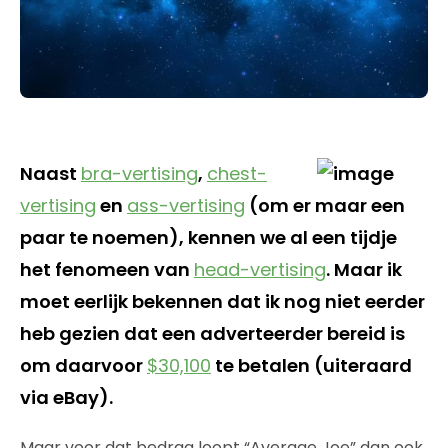
Naast
bra-vertising
,
chest-
vertising
en
ass-vertising
(om er maar een
paar te noemen), kennen we al een tijdje
het fenomeen van
head-vertising
. Maar ik
moet eerlijk bekennen dat ik nog niet eerder
heb gezien dat een adverteerder bereid is
om daarvoor
$30,100
te betalen (uiteraard
via eBay).
Maar voor dat bedrag loopt “Average Joe” dan ook