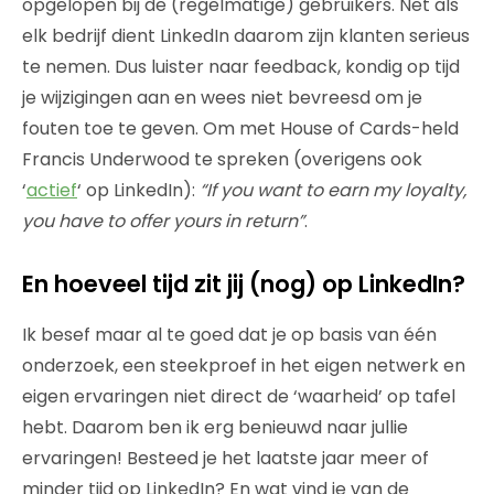
opgelopen bij de (regelmatige) gebruikers. Net als
elk bedrijf dient LinkedIn daarom zijn klanten serieus
te nemen. Dus luister naar feedback, kondig op tijd
je wijzigingen aan en wees niet bevreesd om je
fouten toe te geven. Om met House of Cards-held
Francis Underwood te spreken (overigens ook
‘
actief
‘ op LinkedIn):
“If you want to earn my loyalty,
you have to offer yours in return”
.
En hoeveel tijd zit jij (nog) op LinkedIn?
Ik besef maar al te goed dat je op basis van één
onderzoek, een steekproef in het eigen netwerk en
eigen ervaringen niet direct de ‘waarheid’ op tafel
hebt. Daarom ben ik erg benieuwd naar jullie
ervaringen! Besteed je het laatste jaar meer of
minder tijd op LinkedIn? En wat vind je van de