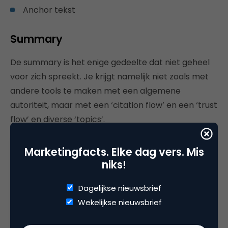
Anchor tekst
Summary
De summary is het enige gedeelte dat niet geheel
voor zich spreekt. Je krijgt namelijk niet zoals met
andere tools te maken met een algemene
autoriteit, maar met een ‘citation flow’ en een ‘trust
flow’ en diverse ‘topics’.
De citation flow zegt iets over de invloed van de link
Marketingfacts. Elke dag vers. Mis
en wordt gebaseerd op de hoeveelheid links naar
niks!
een domein wijzen. De trust flow zegt iets over de
betrouwbaarheid van een link, wat is gebaseerd op
Dagelijkse nieuwsbrief
het aantal betrouwbare links dat naar het domein
Wekelijkse nieuwsbrief
wijst. Een ideaal scenario is een gelijke citation flow