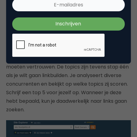
en trust flow, maar dit is lang niet altijd haalbaar.
Het andere onbekende onderdeel is het topic-
gedeelte. Het topic zegt iets over de soort
autoriteit. Majestic heeft diverse topics bepaald,
maar lang niet genoeg topics om deze per branche
te kunnen specificeren. Dit is één van de mindere
punten van de tool en je zal hier toch op je gevoel
moeten vertrouwen. De topics zijn tevens stap één
als je wilt gaan linkbuilden. Je analyseert diverse
concurrenten en bekijkt op welke topics zij scoren.
Schrijf een top 5 voor jezelf op. Wanneer je deze
hebt bepaald, kun je daadwerkelijk naar links gaan
zoeken.