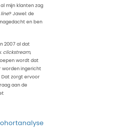
j al mijn klanten zag
line
? Jawel: de
g nagedacht en ben
in 2007 al dat
n:
clickstream
,
eroepen wordt dat
r worden ingericht
 Dat zorgt ervoor
draag aan de
et
ohortanalyse