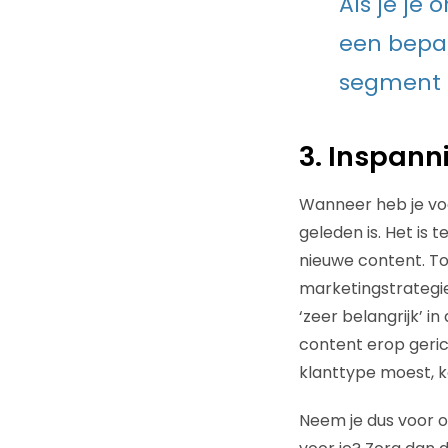
Als je je
een bepaa
segment o
3. Inspann
Wanneer heb je voo
geleden is. Het is 
nieuwe content. Toc
marketingstrategi
‘zeer belangrijk’ i
content erop geri
klanttype moest, ko
Neem je dus voor om