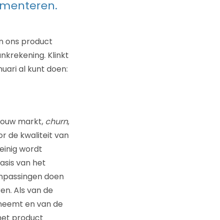
rimenteren.
an ons product
nkrekening. Klinkt
nuari al kunt doen:
n jouw markt,
churn
,
 de kwaliteit van
weinig wordt
asis van het
anpassingen doen
en. Als van de
 neemt en van de
 het product