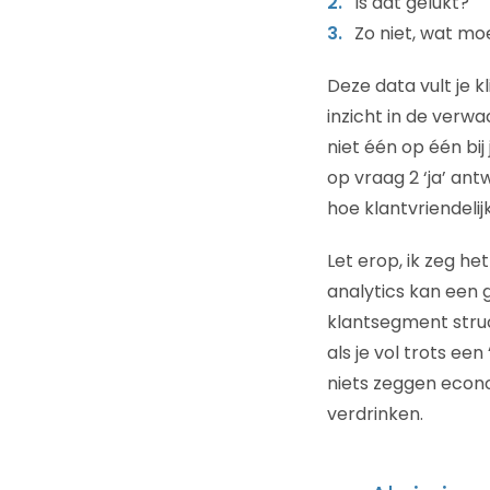
Is dat gelukt?
Zo niet, wat m
Deze data vult je 
inzicht in de verwa
niet één op één bi
op vraag 2 ‘ja’ an
hoe klantvriendelijk 
Let erop, ik zeg he
analytics kan een 
klantsegment struc
als je vol trots ee
niets zeggen econo
verdrinken.