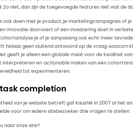
. Zo niet, dan zijn de toegevoegde features niet wat de d
n je ook doen met je product, je marketingcampagnes of je
een innovatie doorvoert of een investering doet in verbet
e cohortanalyse je of je aanpassing ook echt meer tevrede
ft helaas geen sluitend antwoord op de vraag
waarom
kl
Het geeft je alleen een globale maat voor de kwaliteit van
et interpreteren en
actionable
maken van een cohortanaly
 bereidheid tot experimenteren.
 task completion
theid van je website betreft gaf Kaushik in 2007 al het a
elde voor om iedere sitebezoeker drie vragen te stellen:
 naar onze site?