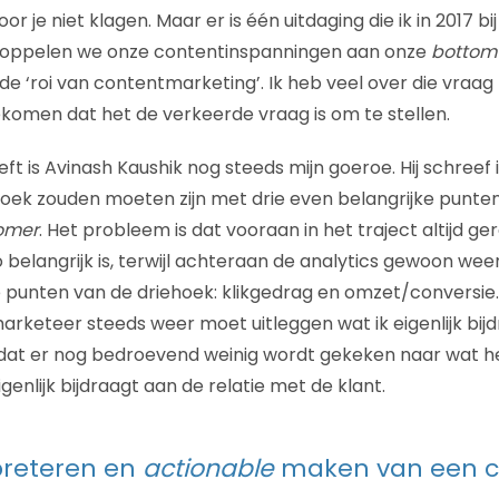
or je niet klagen. Maar er is één uitdaging die ik in 2017 bi
koppelen we onze contentinspanningen aan onze
bottom 
de ‘roi van contentmarketing’. Ik heb veel over die vraa
ekomen dat het de verkeerde vraag is om te stellen.
ft is Avinash Kaushik nog steeds mijn goeroe. Hij schreef 
hoek zouden moeten zijn met drie even belangrijke punte
omer
. Het probleem is dat vooraan in het traject altijd g
 belangrijk is, terwijl achteraan de analytics gewoon wee
punten van de driehoek: klikgedrag en omzet/conversie.
marketeer steeds weer moet uitleggen wat ik eigenlijk bij
 dat er nog bedroevend weinig wordt gekeken naar wat h
enlijk bijdraagt aan de relatie met de klant.
preteren en
actionable
maken van een c