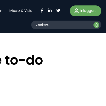
Inloggen
en
Missie & Visie
e to-do