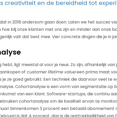
us creativiteit en de bereidheid tot expe
e dat in 2018 andersom gaan doen. Laten we het succes v
hoe blij onze klanten met ons zijn en minder aan onze ba
genlijk valt dat best mee. Vier concrete dingen die je in ja
nalyse
 hebt, ligt meestal al voor je neus. Zo zijn, afhankelijk va
laankopen of
customer lifetime value
een prima maat voor
its je ze goed gebruikt. Een techniek die daarvoor veel te 
analyse. Cohortanalyse is een vorm van segmentatie op b
komst van een klant. Software-startups, die continu a
ebruiken cohortanalyse om de kwaliteit ervan te monitor
 januari binnenkomen 3 procent een betaald abonnement
februari is dat 4 procent, dan is de aantrekkelijkheid van