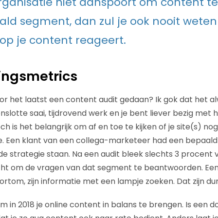
 organisatie niet aanspoort om content 
ld segment, dan zul je ook nooit weten
p je content reageert.
ingsmetrics
r het laatst een content audit gedaan? Ik gok dat het alw
tenslotte saai, tijdrovend werk en je bent liever bezig me
h is het belangrijk om af en toe te kijken of je site(s) nog
e. Een klant van een collega-marketeer had een bepaald
n de strategie staan. Na een audit bleek slechts 3 procent 
cht om de vragen van dat segment te beantwoorden. Een 
rtom, zijn informatie met een lampje zoeken. Dat zijn dur
 in 2018 je online content in balans te brengen. Is een d