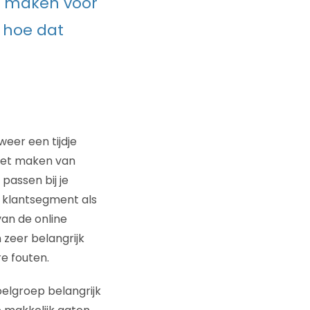
te maken voor
 hoe dat
eer een tijdje
t het maken van
 passen bij je
 klantsegment als
van de online
zeer belangrijk
e fouten.
oelgroep belangrijk