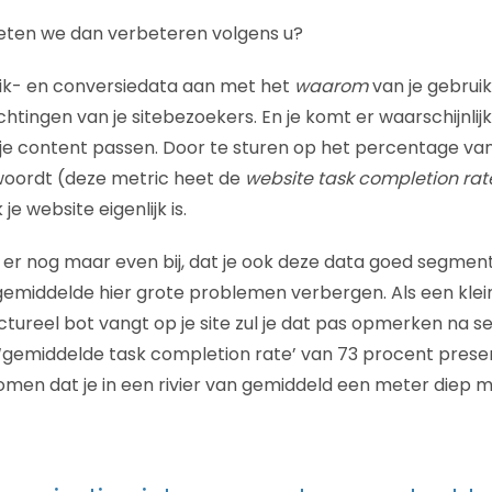
oeten we dan verbeteren volgens u?
klik- en conversiedata aan met het
waarom
van je gebruike
chtingen van je sitebezoekers. En je komt er waarschijnlij
j je content passen. Door te sturen op het percentage v
twoordt (deze metric heet de
website task completion rat
je website eigenlijk is.
t er nog maar even bij, dat je ook deze data goed segmentee
gemiddelde hier grote problemen verbergen. Als een klein
tureel bot vangt op je site zul je dat pas opmerken na s
n ‘gemiddelde task completion rate’ van 73 procent presen
men dat je in een rivier van gemiddeld een meter diep ma