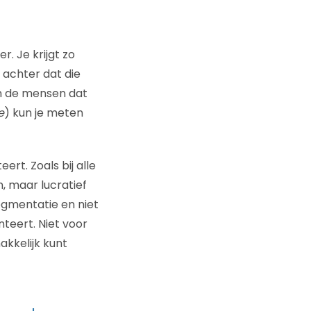
r. Je krijgt zo
k achter dat die
an de mensen dat
e
) kun je meten
rt. Zoals bij alle
, maar lucratief
egmentatie en niet
teert. Niet voor
kkelijk kunt