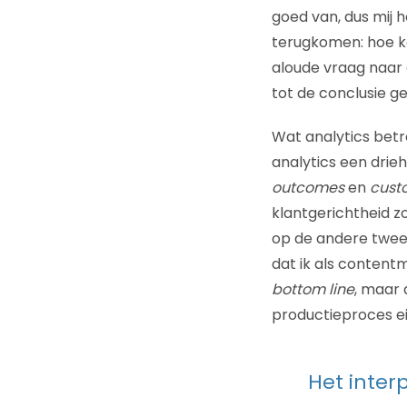
goed van, dus mij ho
terugkomen: hoe 
aloude vraag naar 
tot de conclusie g
Wat analytics betre
analytics een drie
outcomes
en
cust
klantgerichtheid zo
op de andere twee 
dat ik als content
bottom line
, maar
productieproces eig
Het inter