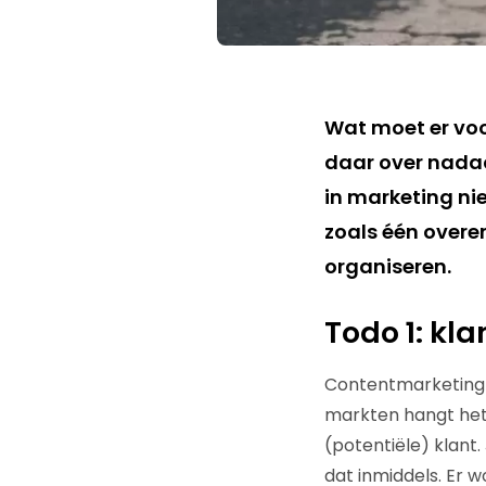
Wat moet er voo
daar over nadac
in marketing nie
zoals één overe
organiseren.
Todo 1: kla
Contentmarketing en
markten hangt het 
(potentiële) klant
dat inmiddels. Er w