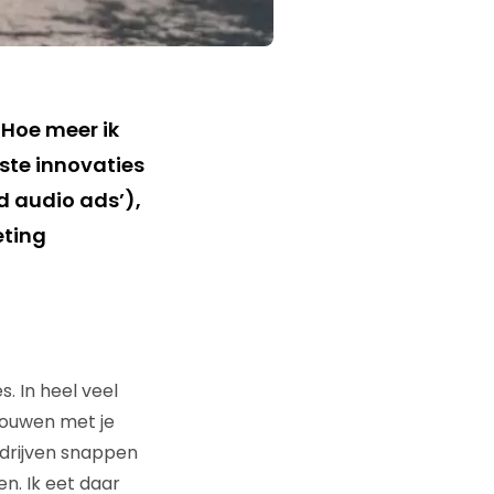
 Hoe meer ik
kste innovaties
ed audio ads’),
eting
. In heel veel
 bouwen met je
edrijven snappen
en. Ik eet daar