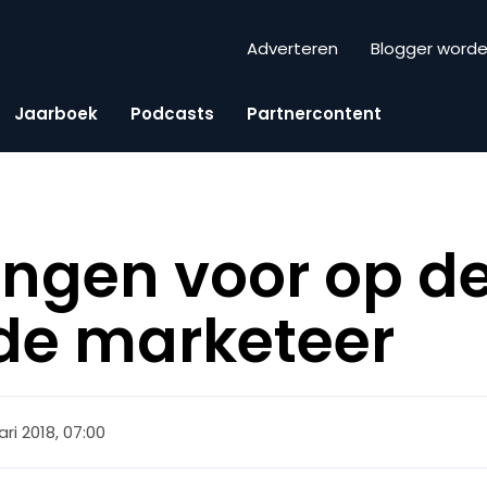
Adverteren
Blogger word
Jaarboek
Podcasts
Partnercontent
dingen voor op d
n de marketeer
ari 2018, 07:00