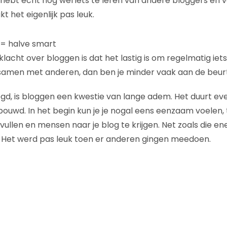
e hebt echt nog wel iets te leren van andere bloggers e
t het eigenlijk pas leuk.
 = halve smart
acht over bloggen is dat het lastig is om regelmatig iets
 samen met anderen, dan ben je minder vaak aan de beurt
egd, is bloggen een kwestie van lange adem. Het duurt ev
uwd. In het begin kun je je nogal eens eenzaam voelen, te
vullen en mensen naar je blog te krijgen. Net zoals die e
. Het werd pas leuk toen er anderen gingen meedoen.