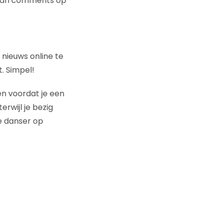
n van comments op
 nieuws online te
. Simpel!
en voordat je een
rwijl je bezig
ne danser op