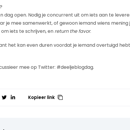
?
én dag open. Nodig je concurrent uit om iets aan te leveren
aar je mee samenwerkt, of gewoon iemand wiens mening j
om iets te schrijven, en
return the favor
.
 want het kan even duren voordat je iemand overtuigd hebt
cussieer mee op Twitter: #deeljeblogdag.
Kopieer link