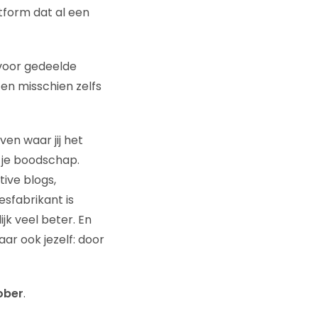
tform dat al een
 voor gedeelde
 en misschien zelfs
ven waar jij het
r je boodschap.
tive blogs,
sfabrikant is
jk veel beter. En
aar ook jezelf: door
ober
.