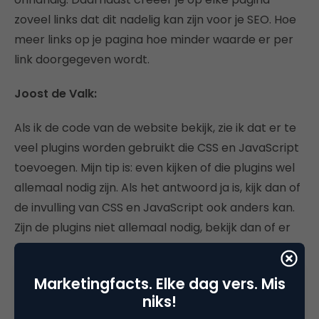
zoveel links dat dit nadelig kan zijn voor je SEO. Hoe
meer links op je pagina hoe minder waarde er per
link doorgegeven wordt.
Joost de Valk:
Als ik de code van de website bekijk, zie ik dat er te
veel plugins worden gebruikt die CSS en JavaScript
toevoegen. Mijn tip is: even kijken of die plugins wel
allemaal nodig zijn. Als het antwoord ja is, kijk dan of
de invulling van CSS en JavaScript ook anders kan.
Zijn de plugins niet allemaal nodig, bekijk dan of er
alternatieven zijn.
Marketingfacts. Elke dag vers. Mis
Om je site sneller te maken kun je
Use Google
niks!
Libraries
toevoegen. Deze plugin vervangt ‘lokale’