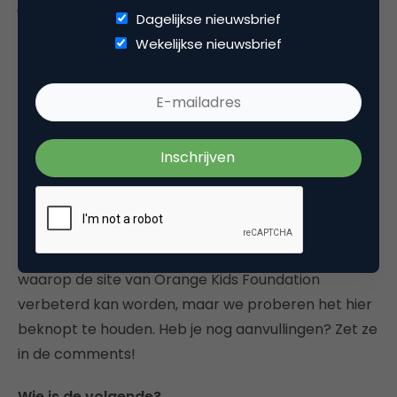
jquery-bestanden door versies die op de servers
Dagelijkse nieuwsbrief
van Google staan. Dat scheelt je heel wat laadtijd.
Wekelijkse nieuwsbrief
Nog een laatste dingetje: ik zou
orangekidsfoundation.nl registreren en deze
redirecten naar .com. Of natuurlijk gewoon de .nl
gebruiken, aangezien je een Nederlandse stichting
bent.
Ter afsluiting:
Er zijn vast nog wel meer punten te noemen
waarop de site van Orange Kids Foundation
verbeterd kan worden, maar we proberen het hier
beknopt te houden. Heb je nog aanvullingen? Zet ze
in de comments!
Wie is de volgende?