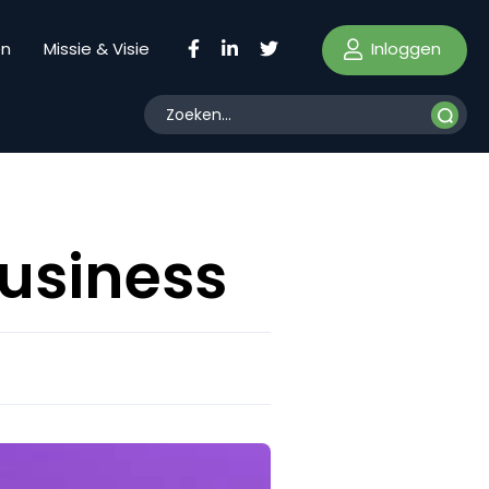
Inloggen
en
Missie & Visie
business