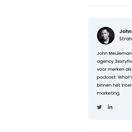
John
Strat
John Meulemans 
agency 3sixtyfi
voor merken als
podcast: What’s 
binnen het Inter
marketing.