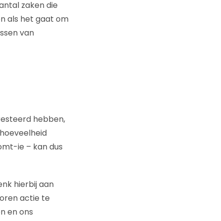
antal zaken die
en als het gaat om
ossen van
presteerd hebben,
 hoeveelheid
omt-ie – kan dus
nk hierbij aan
ren actie te
en en ons