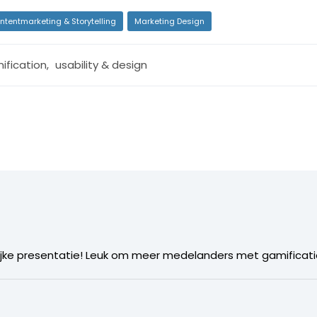
ntentmarketing & Storytelling
Marketing Design
ification
,
usability & design
elijke presentatie! Leuk om meer medelanders met gamificati