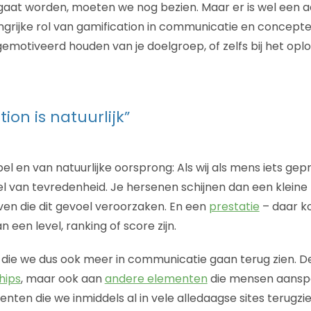
 gaat worden, moeten we nog bezien. Maar er is wel een a
ngrijke rol van gamification in communicatie en concept
emotiveerd houden van je doelgroep, of zelfs bij het opl
ion is natuurlijk”
pel en van natuurlijke oorsprong: Als wij als mens iets ge
el van tevredenheid. Je hersenen schijnen dan een kleine
en die dit gevoel veroorzaken. En een
prestatie
– daar k
 een level, ranking of score zijn.
die we dus ook meer in communicatie gaan terug zien. De
hips
, maar ook aan
andere elementen
die mensen aanspo
ten die we inmiddels al in vele alledaagse sites terugzi