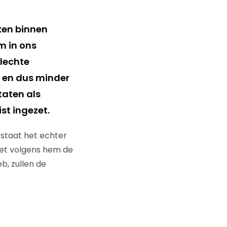
en binnen
m in ons
slechte
 en dus minder
taten als
st ingezet.
 staat het echter
het volgens hem de
b, zullen de