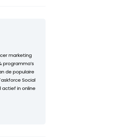
ncer marketing
s & programma’s
an de populaire
Taskforce Social
 actief in online