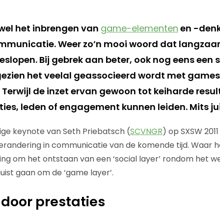
fwel het inbrengen van
game-elementen
en -denk
mmunicatie. Weer zo’n mooi woord dat langzaa
eslopen. Bij gebrek aan beter, ook nog eens een 
zien het veelal geassocieerd wordt met games
. Terwijl de inzet ervan gewoon tot keiharde resul
aties, leden of engagement kunnen leiden. Mits jui
ge keynote van Seth Priebatsch (
SCVNGR
) op SXSW 2011
verandering in communicatie van de komende tijd. Waar 
ging om het ontstaan van een ‘social layer’ rondom het we
juist gaan om de ‘game layer’.
door prestaties