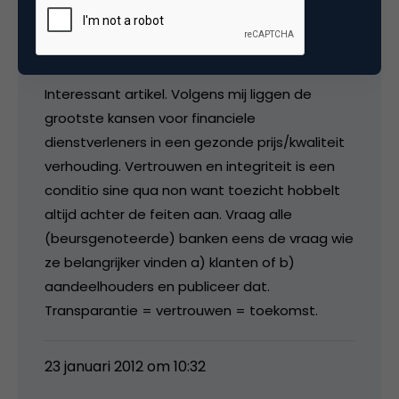
Mark de Wit
Interessant artikel. Volgens mij liggen de
grootste kansen voor financiele
dienstverleners in een gezonde prijs/kwaliteit
verhouding. Vertrouwen en integriteit is een
conditio sine qua non want toezicht hobbelt
altijd achter de feiten aan. Vraag alle
(beursgenoteerde) banken eens de vraag wie
ze belangrijker vinden a) klanten of b)
aandeelhouders en publiceer dat.
Transparantie = vertrouwen = toekomst.
23 januari 2012 om 10:32