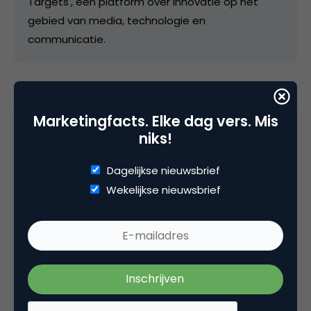
Targets', een platform over innovatie op het
gebied van media, technologie en
communicatie.
Categorie
Marketingfacts. Elke dag vers. Mis
niks!
Contentmarketing & Storytelling
Dagelijkse nieuwsbrief
Tags
Wekelijkse nieuwsbrief
interview
,
online pr & branding
3 Reacties