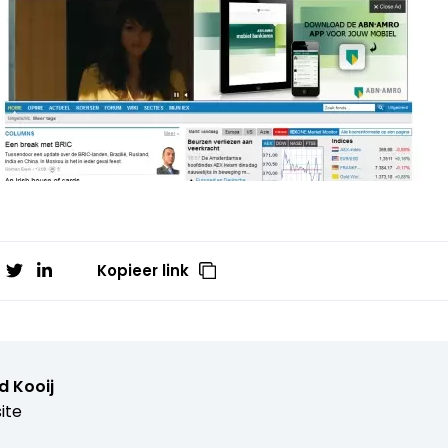
Kopieer link
d Kooij
ite