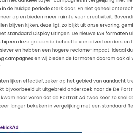
 van het aandeel Layer-campagnes in vergelijking met het
h in de huidige periode sterk door. En niet geheel ontere
n meer op en bieden meer ruimte voor creativiteit. Bovend
llen blijven kijken, deze ligt, zo blijkt uit onze ervaring, ge
t standaard Display uitingen. De nieuwe IAB formaten uit
bij een deze groeiende behoefte van adverteerders en 
usiever en hebben een hogere reclame-impact. Ideaal dus
ing campagnes en wij bieden de formaten daarom ook al 
.
en lijken effectief, zeker op het gebied van aandacht t
jkt bijvoorbeeld uit uitgebreid onderzoek naar de De Port
it kwam naar voren dat de Portrait Ad twee keer zo snel
 keer langer bekeken in vergelijking met een standaard R