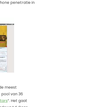
hone penetratie in
 de meest
 pool van 36
Stars
”. Het gaat