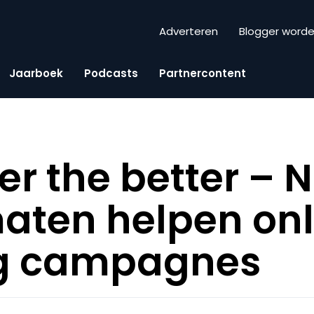
Adverteren
Blogger word
Jaarboek
Podcasts
Partnercontent
er the better – 
aten helpen onl
g campagnes