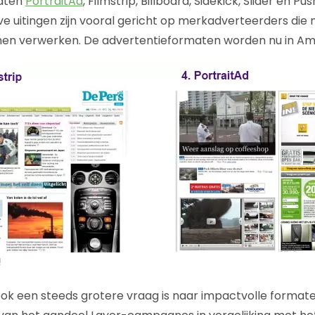
maten
PortraitAd
, Filmstrip, Billboard, Sidekick, Slider en 
eve uitingen zijn vooral gericht op merkadverteerders die
nnen verwerken. De advertentieformaten worden nu in Ame
!
 ook een steeds grotere vraag is naar impactvolle format