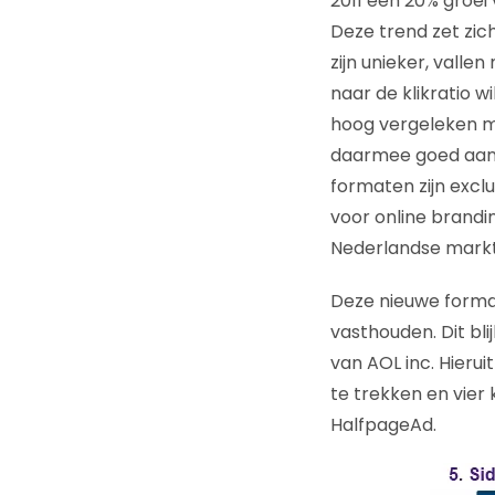
2011 een 20% groei
Deze trend zet zic
zijn unieker, valle
naar de klikratio wi
hoog vergeleken me
daarmee goed aan 
formaten zijn excl
voor online brand
Nederlandse markt
Deze nieuwe format
vasthouden. Dit bli
van AOL inc. Hieru
te trekken en vier
HalfpageAd.