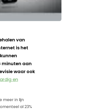
behalen van
ernet is het
e kunnen
 6 minuten aan
levisie waar ook
ardig en
 meer in lijn
momenteel al 23%