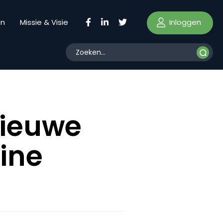
Inloggen
en
Missie & Visie
Nieuwe
ine