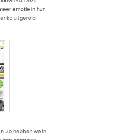
PushdownAd. Deze
 meer emotie in hun
rika uitgerold.
en. Zo hebben we in