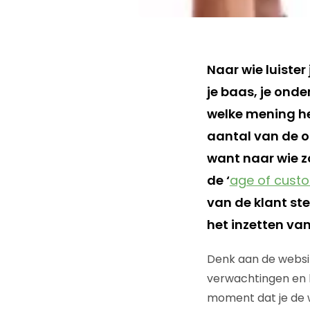
Naar wie luister
je baas, je onde
welke mening hec
aantal van de or
want naar wie zo
de ‘
age of cust
van de klant ste
het inzetten van
Denk aan de websit
verwachtingen en b
moment dat je de w