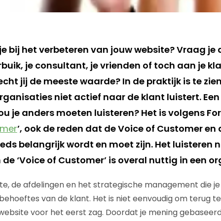
 je bij het verbeteren van jouw website? Vraag j
rbuik, je consultant, je vrienden of toch aan je k
ht jij de meeste waarde? In de praktijk is te zie
ganisaties niet actief naar de klant luistert. E
u je anders moeten luisteren? Het is volgens For
omer
’, ook de reden dat de Voice of Customer en
eds belangrijk wordt en moet zijn. Het luisteren 
 de ‘Voice of Customer’ is overal nuttig in een or
e, de afdelingen en het strategische management die je
ehoeftes van de klant. Het is niet eenvoudig om terug t
ebsite voor het eerst zag. Doordat je mening gebaseerd 