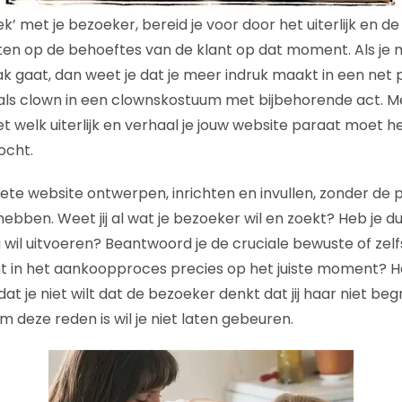
ek’ met je bezoeker, bereid je voor door het uiterlijk en d
iten op de behoeftes van de klant op dat moment. Als je 
ak gaat, dan weet je dat je meer indruk maakt in een net
als clown in een clownskostuum met bijbehorende act. Me
et welk uiterlijk en verhaal je jouw website paraat moet
ocht.
ete website ontwerpen, inrichten en invullen, zonder de p
ebben. Weet jij al wat je bezoeker wil en zoekt? Heb je du
wil uitvoeren? Beantwoord je de cruciale bewuste of zel
nt in het aankoopproces precies op het juiste moment? 
dat je niet wilt dat de bezoeker denkt dat jij haar niet be
 deze reden is wil je niet laten gebeuren.