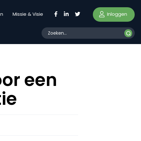
Inloggen
en
Missie & Visie
oor een
ie