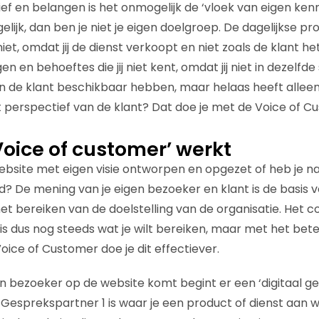
ef en belangen is het onmogelijk de ‘vloek van eigen kenn
gelijk, dan ben je niet je eigen doelgroep. De dagelijkse p
niet, omdat jij de dienst verkoopt en niet zoals de klant h
n en behoeftes die jij niet kent, omdat jij niet in dezelfde si
n de klant beschikbaar hebben, maar helaas heeft alleen 
 perspectief van de klant? Dat doe je met de Voice of C
ice of customer’ werkt
ebsite met eigen visie ontworpen en opgezet of heb je n
d? De mening van je eigen bezoeker en klant is de basis v
et bereiken van de doelstelling van de organisatie. Het 
 is dus nog steeds wat je wilt bereiken, maar met het bet
ice of Customer doe je dit effectiever.
en bezoeker op de website komt begint er een ‘digitaal g
Gesprekspartner 1 is waar je een product of dienst aan w