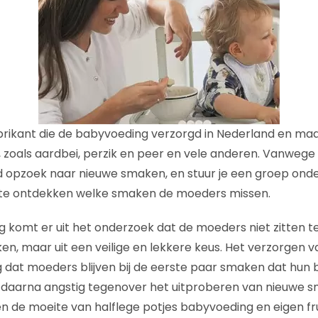
abrikant die de babyvoeding verzorgd in Nederland en maa
oals aardbei, perzik en peer en vele anderen. Vanwege de
ijd opzoek naar nieuwe smaken, en stuur je een groep ond
te ontdekken welke smaken de moeders missen.
g komt er uit het onderzoek dat de moeders niet zitten 
en, maar uit een veilige en lekkere keus. Het verzorgen
ag dat moeders blijven bij de eerste paar smaken dat hun 
daarna angstig tegenover het uitproberen van nieuwe 
en de moeite van halflege potjes babyvoeding en eigen fr