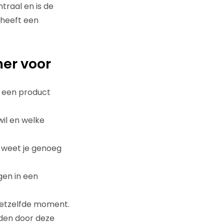
traal en is de
 heeft een
mer voor
e een product
wil en welke
n weet je genoeg
gen in een
 hetzelfde moment.
eden door deze