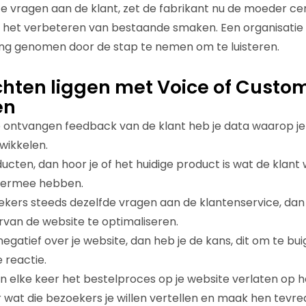
 te vragen aan de klant, zet de fabrikant nu de moeder cen
g het verbeteren van bestaande smaken. Een organisatie
sing genomen door de stap te nemen om te luisteren.
chten liggen met Voice of Custo
en
e ontvangen feedback van de klant heb je data waarop j
wikkelen.
ucten, dan hoor je of het huidige product is wat de klant 
hiermee hebben.
ekers steeds dezelfde vragen aan de klantenservice, da
rvan de website te optimaliseren.
egatief over je website, dan heb je de kans, dit om te bui
e reactie.
ten elke keer het bestelproces op je website verlaten op
r wat die bezoekers je willen vertellen en maak hen tevr