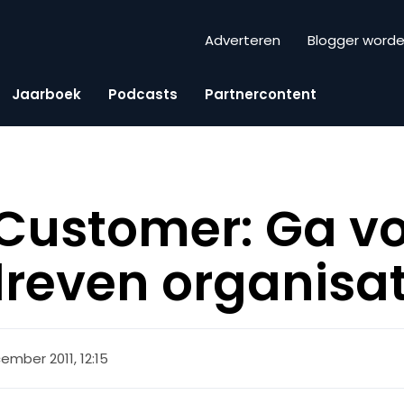
Adverteren
Blogger word
Jaarboek
Podcasts
Partnercontent
 Customer: Ga v
reven organisat
ember 2011, 12:15