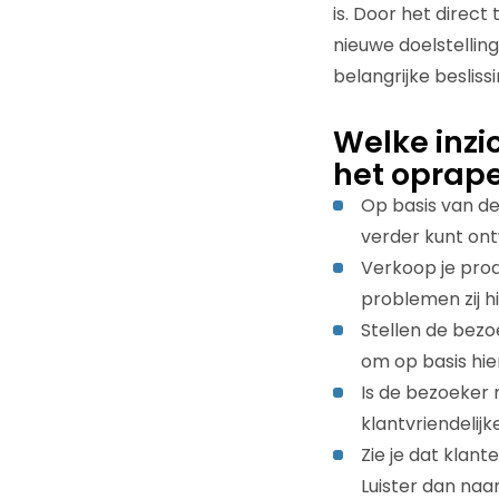
is. Door het direct
nieuwe doelstellin
belangrijke beslis
Welke inzi
het oprap
Op basis van d
verder kunt ont
Verkoop je prod
problemen zij 
Stellen de bezo
om op basis hie
Is de bezoeker n
klantvriendelijk
Zie je dat klan
Luister dan naa