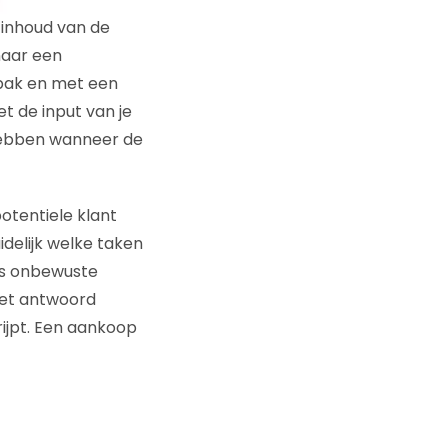
e inhoud van de
naar een
 pak en met een
t de input van je
 hebben wanneer de
otentiele klant
idelijk welke taken
fs onbewuste
Het antwoord
grijpt. Een aankoop