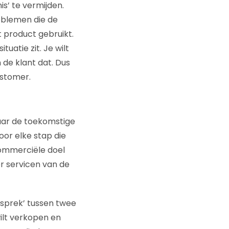
is’ te vermijden.
roblemen die de
et product gebruikt.
tuatie zit. Je wilt
de klant dat. Dus
ustomer.
aar de toekomstige
oor elke stap die
commerciële doel
er servicen van de
esprek’ tussen twee
ilt verkopen en