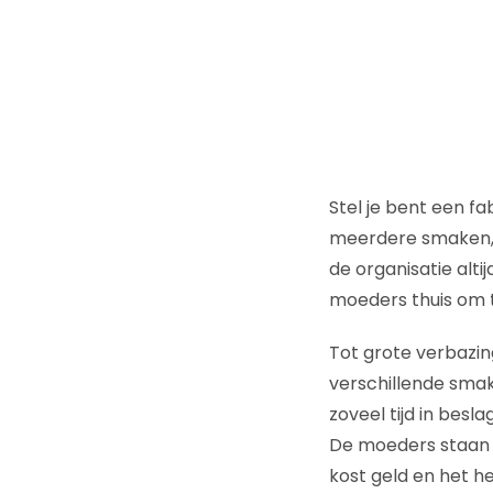
Stel je bent een f
meerdere smaken, z
de organisatie alt
moeders thuis om 
Tot grote verbazin
verschillende smak
zoveel tijd in besl
De moeders staan 
kost geld en het h