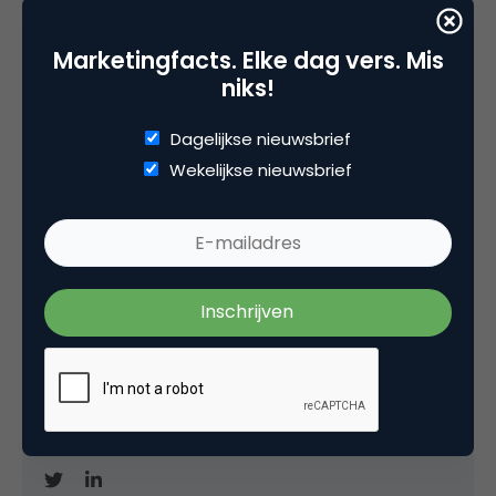
Deel dit artikel
Marketingfacts. Elke dag vers. Mis
niks!
Kopieer link
Dagelijkse nieuwsbrief
Wekelijkse nieuwsbrief
Danny Oosterveer
Data-gedreven digital marketeer bij
Datasexual
Data-gedreven digital marketeer
. Resident bij
Amdax en Woonduurzaam. Daarnaast vertel ik
vaak als spreker over data-gedreven marketing.
Auteur van het boek
Data-bedreven marketing
.
Eén van de twee
Groene Nerds
.