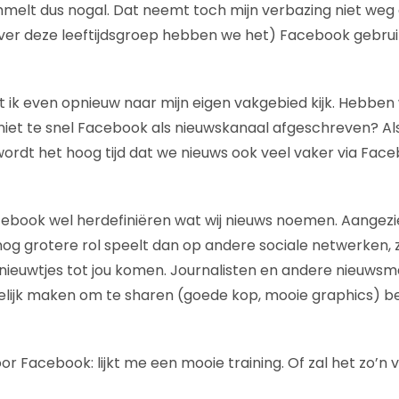
elt dus nogal. Dat neemt toch mijn verbazing niet weg d
ver deze leeftijdsgroep hebben we het) Facebook gebru
t ik even opnieuw naar mijn eigen vakgebied kijk. Hebben 
R niet te snel Facebook als nieuwskanaal afgeschreven? Al
wordt het hoog tijd dat we nieuws ook veel vaker via Fac
ebook wel herdefiniëren wat wij nieuws noemen. Aangezie
g grotere rol speelt dan op andere sociale netwerken, zi
nieuwtjes tot jou komen. Journalisten en andere nieuwsm
elijk maken om te sharen (goede kop, mooie graphics) b
or Facebook: lijkt me een mooie training. Of zal het zo’n 