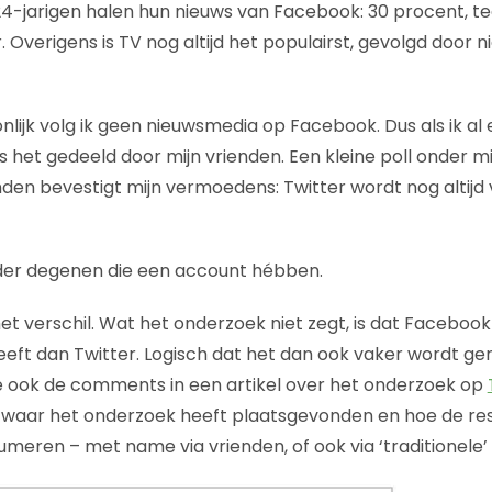
4-jarigen halen hun nieuws van Facebook: 30 procent, te
 Overigens is TV nog altijd het populairst, gevolgd door 
nlijk volg ik geen nieuwsmedia op Facebook. Dus als ik al
 het gedeeld door mijn vrienden. Een kleine poll onder mi
en bevestigt mijn vermoedens: Twitter wordt nog altijd 
nder degenen die een account hébben.
het verschil. Wat het onderzoek niet zegt, is dat Faceboo
eft dan Twitter. Logisch dat het dan ook vaker wordt g
e ook de comments in een artikel over het onderzoek op
jk waar het onderzoek heeft plaatsgevonden en hoe de r
eren – met name via vrienden, of ook via ‘traditionele