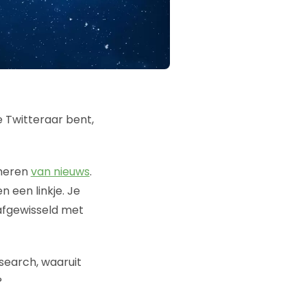
e Twitteraar bent,
umeren
van nieuws
.
n een linkje. Je
 afgewisseld met
search, waaruit
?