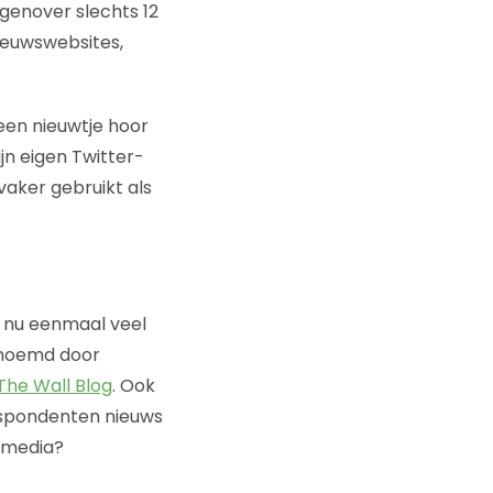
genover slechts 12
nieuwswebsites,
 een nieuwtje hoor
jn eigen Twitter-
vaker gebruikt als
k nu eenmaal veel
enoemd door
The Wall Blog
. Ook
espondenten nieuws
’ media?