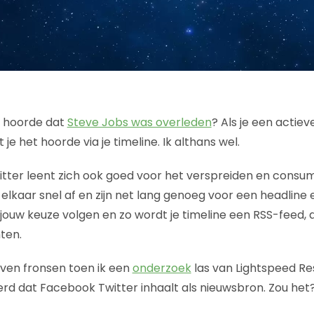
je hoorde dat
Steve Jobs was overleden
? Als je een actiev
 je het hoorde via je timeline. Ik althans wel.
itter leent zich ook goed voor het verspreiden en cons
elkaar snel af en zijn net lang genoeg voor een headline e
jouw keuze volgen en zo wordt je timeline een RSS-feed,
ten.
ven fronsen toen ik een
onderzoek
las van Lightspeed Re
d dat Facebook Twitter inhaalt als nieuwsbron. Zou het