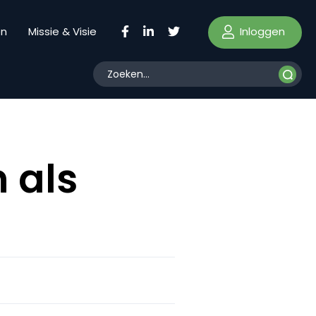
Inloggen
en
Missie & Visie
 als