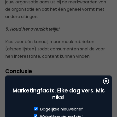
jouw organisatie aansluit bij de merkwaarden van
de organisatie en dat het één geheel vormt met
andere uitingen.
5. Houd het overzichtelijk!
Kies voor één kanaal, maar maak rubrieken
(afspeellijsten) zodat consumenten snel de voor
hen interessante, content kunnen vinden.
Conclusie
Video is
booming
en YouTube is hierin de
toonaangevende partij. Consumenten gaan steeds
Marketingfacts. Elke dag vers. Mis
vaker gebruik maken van dit kanaal om zich te
niks!
laten informeren en/of te entertainen en
verwachten dat deze uitingen aansluiten bij het
Dagelijkse nieuwsbrief
beeld van een bedrijf. Consumenten willen ook
Wekelijkse nieuwsbrief