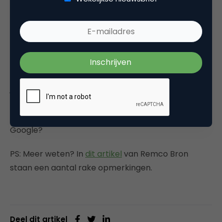
participeren (o.a. reageren, delen,
liken
) en
gebruiken hiervoor alle beschikbare sociale media.
Kijk vandaag eens op YouTube en je kan niet anders
concluderen dat de financiële dienstverleners nog
de nodige stappen moeten maken! Hoe denken
jullie hier over? Heeft het nut om te investeren in
YouTube? Zo ja, via één of meerdere kanalen? Of
moet een bedrijf gewoon alle pijlen richten op
Google?
PS: Meer weten? In
dit artikel
van Remco Bron
staan een aantal rake opmerkingen.
Deel dit artikel