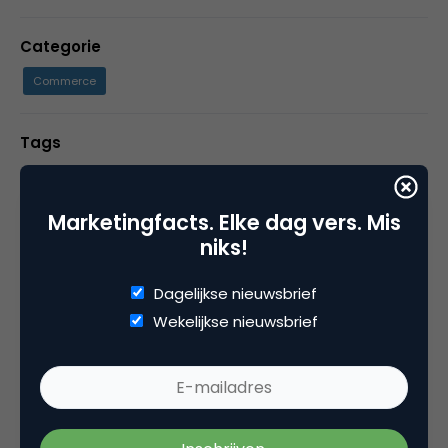
Categorie
Commerce
Tags
e-commerce
,
onderzoek
Marketingfacts. Elke dag vers. Mis
niks!
2 Reacties
Dagelijkse nieuwsbrief
Wekelijkse nieuwsbrief
Marieke Verdonk
We hebben absoluut niet de bedoeling om