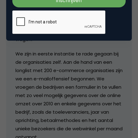
geheimzinnig te doen over de
onderzoeksmethodiek. Die staat ook elk jaar
uitgebreid beschreven in de Twinkle100. Het is
ook altijd mogelijk om het gewoon aan ons te
vragen.
We zijn in eerste instantie te rade gegaan bij
de organisaties zelf. Aan de hand van een
longlist met 200 e-commerce organisaties zijn
we een e-mailoffensief begonnen. We
vroegen de bedrijven een formulier in te vullen
met zo veel mogelijk gegevens over de online
omzet over 2010 en enkele gegevens over het
bedrijf, zoals de toeleveranciers, jaar van
oprichting, betaalmethodes en het aantal
unieke bezoekers die de webwinkel per maand
ontvangt.