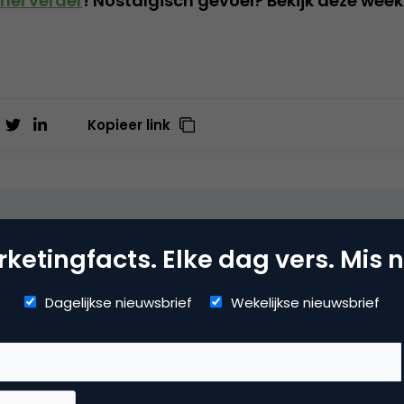
nel verder
! Nostalgisch gevoel? Bekijk deze week
Kopieer link
Bosman
lMedia8 bij
SocialMedia8
ketingfacts. Elke dag vers. Mis n
Dagelijkse nieuwsbrief
Wekelijkse nieuwsbrief
dia