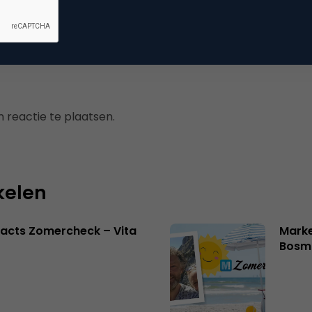
ine video
 reactie te plaatsen.
kelen
acts Zomercheck – Vita
Marke
Bosm