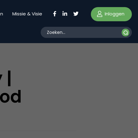
Inloggen
en
Missie & Visie
 |
Pod