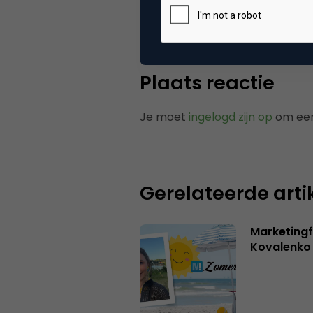
Tags
onl
Plaats reactie
Je moet
ingelogd zijn op
om een
Gerelateerde arti
Marketingf
Kovalenko