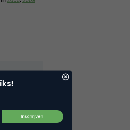
 in
2008
,
2009
iks!