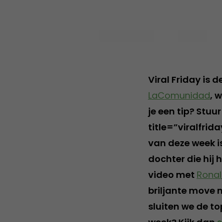
Viral Friday is 
LaComunidad
, 
je een tip? Stu
title=”viralfrid
van deze week i
dochter die hij
video met
Ronal
briljante move 
sluiten we de t