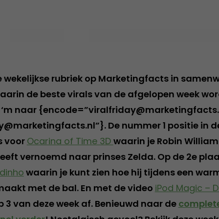
de wekelijkse rubriek op Marketingfacts in samen
waarin de beste virals van de afgelopen week wor
ur ‘m naar {encode=”viralfriday@marketingfacts.
ay@marketingfacts.nl”}. De nummer 1 positie in de
s voor
Ocarina of Time 3D
waarin je Robin Williams
 heeft vernoemd naar prinses Zelda. Op de 2e pla
dinho
waarin je kunt zien hoe hij tijdens een war
maakt met de bal. En met de video
iPod Magic – 
op 3 van deze week af. Benieuwd naar de
complete