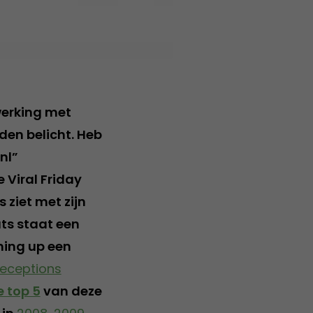
werking met
den belicht. Heb
nl”
 Viral Friday
 ziet met zijn
ats staat een
ming up een
Deceptions
 top 5
van deze