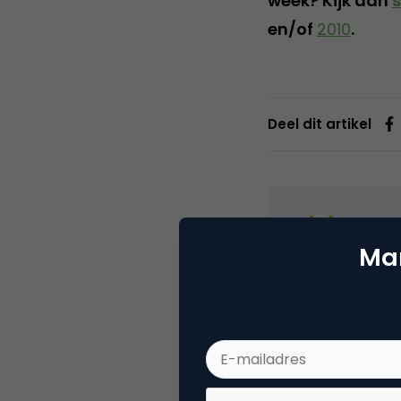
week? Kijk dan
s
en/of
2010
.
Deel dit artikel
Kim 
Socia
Mar
Categorie
Me