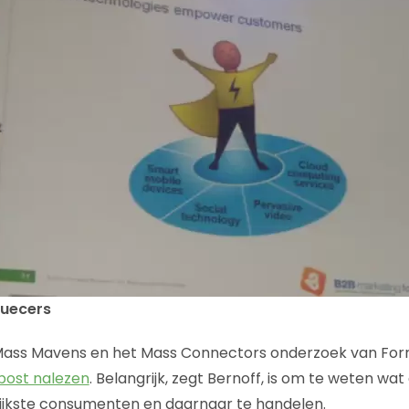
fluecers
Mass Mavens en het Mass Connectors onderzoek van Forre
gpost nalezen
. Belangrijk, zegt Bernoff, is om te weten w
drijkste consumenten en daarnaar te handelen.