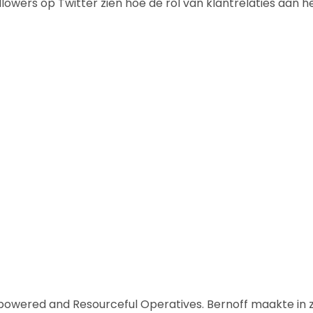
lowers op Twitter zien hoe de rol van klantrelaties aan h
owered and Resourceful Operatives. Bernoff maakte in z