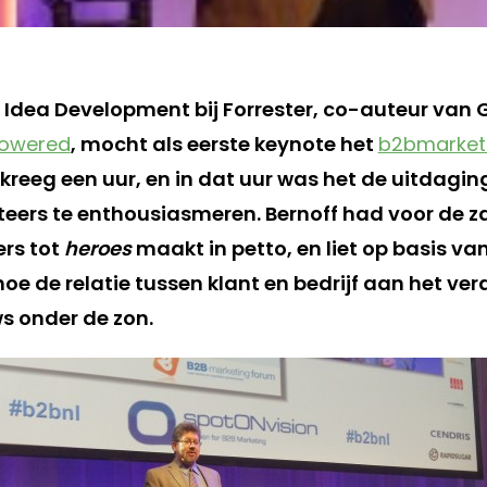
P Idea Development bij Forrester, co-auteur van
owered
, mocht als eerste keynote het
b2bmarketi
kreeg een uur, en in dat uur was het de uitdagin
ers te enthousiasmeren. Bernoff had voor de za
rs tot
heroes
maakt in petto, en liet op basis va
oe de relatie tussen klant en bedrijf aan het vera
ws onder de zon.