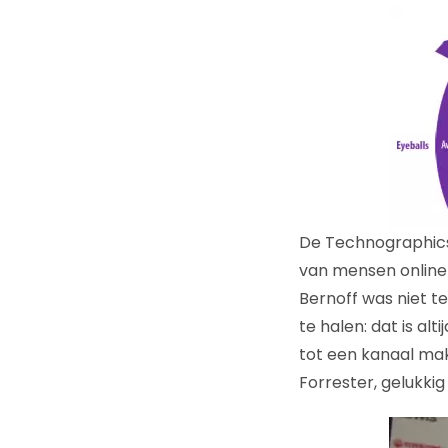
De Technographics l
van mensen online 
Bernoff was niet t
te halen: dat is alt
tot een kanaal mak
Forrester, gelukkig