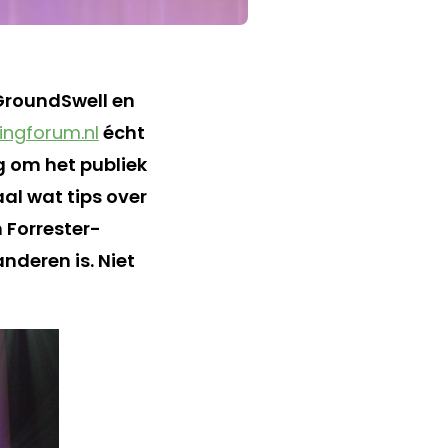
 GroundSwell en
ngforum.nl
écht
g om het publiek
al wat tips over
n Forrester-
nderen is. Niet