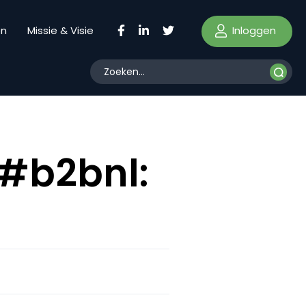
Inloggen
en
Missie & Visie
 #b2bnl: