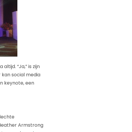
tijd. “Ja,” is zijn
 kan social media
en keynote, een
slechte
 Heather Armstrong