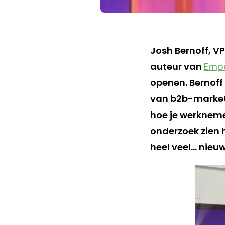
Josh Bernoff, V
auteur van
Emp
openen. Bernoff 
van b2b-markete
hoe je werkneme
onderzoek zien h
heel veel… nieu