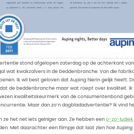
rtentie stond afgelopen zaterdag op de achterkant van 
nogal wat kwakzalvers in de beddenbranche. Van die fabrik
enen. Ik wil best geloven dat Auping hierin gelijk heeft. 
s dat de beddenbranche maar wat roept over kwaliteit. Ik
wezen kwaliteitskeurmerk van de consumentenbond gebru
ncurrentie. Maar dan zo’n dagbladadvertentie? Ik vind he
n ze het net iets geiniger aan. Ze hebben een
o-zo-ludiek 
den. Met daarachter een filmpje dat laat zien hoe Aupin