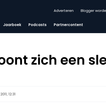
Adverteren
Blogger word
Jaarboek
Podcasts
Partnercontent
oont zich een sl
011, 12:31