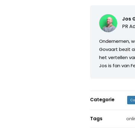
Jos 
PR Ad
Ondernemen, wa
Govaart bezit al
het vertellen va
Jos is fan van 
Categorie
Co
Tags
onl