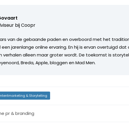
Govaart
viseur bij
Coopr
rs van de gebaande paden en overboord met het tradition
 een jarenlange online ervaring. En hij is ervan overtuigd da
n verhalen alleen maar groter wordt. De toekomst is storytel
Feyenoord, Breda, Apple, bloggen en Mad Men.
ntentmarketing & Storytelling
ine pr & branding