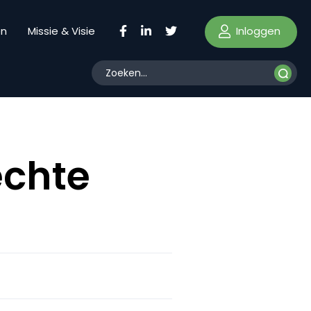
Inloggen
en
Missie & Visie
echte