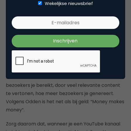
Wekelijkse nieuwsbrief
deze gelijk is aan de definitie die je hanteert op
Facebook. Maar zorg wel dat de tekst wel aansluit
bij het desbetreffende kanaal en de context waarin
de boodschap wordt geplaatst.
Social media
Social media speelt in dit hele proces een grote rol.
Uiteindelijk gaat het erom zo veel mogelijk
relevante bezoekers te bereiken. Want hoe meer
bezoekers je bereikt, door veel relevante content
te vertonen, hoe meer bezoekers je genereert.
Volgens Odden is het net als bij geld: “Money makes
money”.
Zorg daarom dat, wanneer je een YouTube kanaal