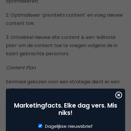
optimaliseren;
2. Optimaliseer ‘prioriteits content’ en voeg nieuwe
content toe;
3. Ontwikkel nieuwe site content & een ‘editorial
plan’ om de content toe te voegen volgens de in
kaart gebrachte persona’s.
Content Plan
Eenmaal gekozen voor een strategie dient er een
‘editorial’ plan geschreven te worden, waarin een
kalender kan worden ingezet voor het
Marketingfacts. Elke dag vers. Mis
genereren/aanscherpen van de content. Hierbij is
niks!
het belangrijk dat de content die wordt
gegenereerd over alle kanalen consistent is. Geef je
Dagelijkse nieuwsbrief
een bepaalde definitie op de website? Zorg dat