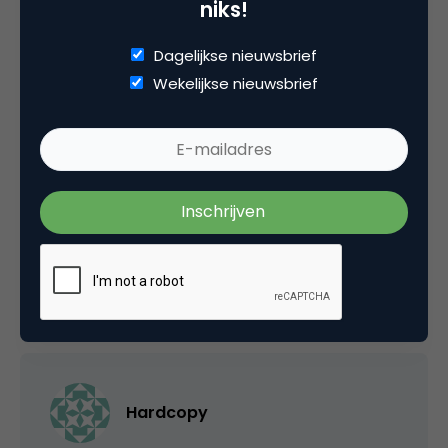
niks!
5 Reacties
Dagelijkse nieuwsbrief
Wekelijkse nieuwsbrief
Nicolien
Die site
http://www.ikbesliswel.nl
doet het
helemaal niet.
24 februari 2011 om 09:31
Hardcopy