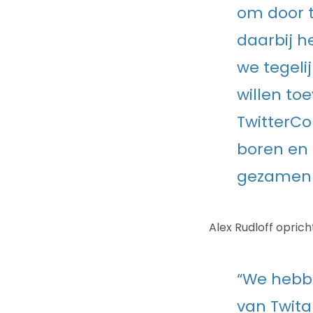
om door t
daarbij h
we tegeli
willen toe
TwitterCo
boren en 
gezamenli
Alex Rudloff oprich
“We hebbe
van Twita