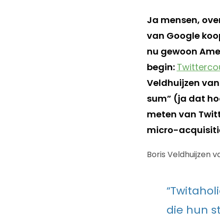
Ja mensen, over
van Google koopt
nu gewoon Amer
begin:
Twitterco
Veldhuijzen van
sum” (ja dat hoo
meten van Twit
micro-acquisiti
Boris Veldhuijzen v
“Twitahol
die hun s