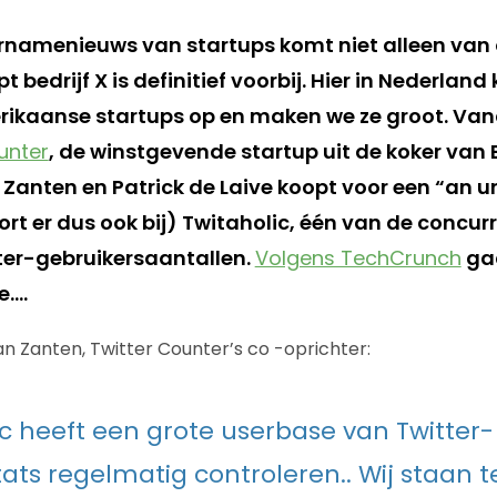
namenieuws van startups komt niet alleen van o
 bedrijf X is definitief voorbij. Hier in Nederlan
ikaanse startups op en maken we ze groot. Van
unter
, de winstgevende startup uit de koker van 
 Zanten en Patrick de Laive koopt voor een “an 
rt er dus ook bij) Twitaholic, één van de concur
ter-gebruikersaantallen.
Volgens TechCrunch
gaa
e….
an Zanten, Twitter Counter’s co -oprichter:
ic heeft een grote userbase van Twitter-
tats regelmatig controleren.. Wij staan 