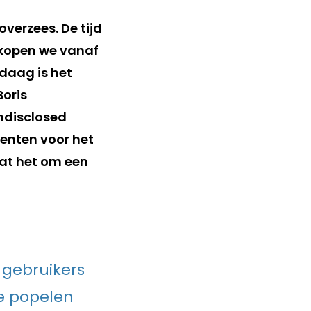
verzees. De tijd
d kopen we vanaf
daag is het
Boris
undisclosed
renten voor het
t het om een
 gebruikers
te popelen