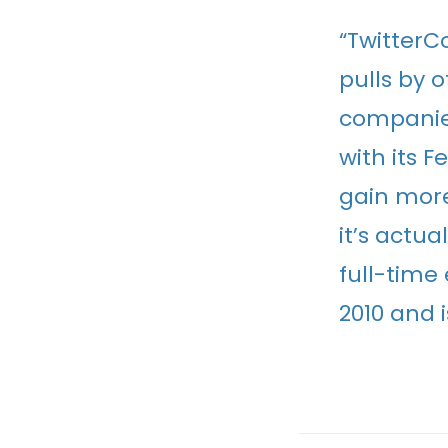
“TwitterCo
pulls by 
companies
with its 
gain more
it’s actua
full-time
2010 and i