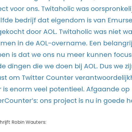
ect voor ons. Twitaholic was oorspronkel
lfde bedrijf dat eigendom is van Emurs
s gekocht door AOL. Twitaholic was niet w
en in de AOL-overname. Een belangrij
en is dat we ons nu meer kunnen focus
 dingen die we doen bij AOL. Dus we zi
st om Twitter Counter verantwoordelijkh
 is enorm veel potentieel. Afgaande op
erCounter’s: ons project is nu in goede 
ijft Robin Wauters: