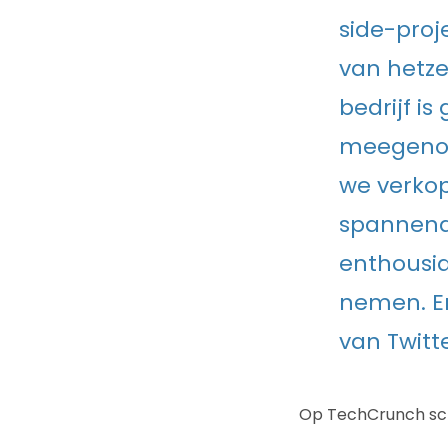
side-proj
van hetze
bedrijf i
meegenom
we verkop
spannende
enthousia
nemen. Er
van Twitt
Op TechCrunch schr