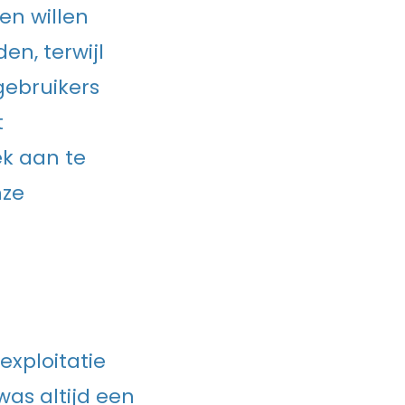
en willen
en, terwijl
gebruikers
t
ek aan te
nze
xploitatie
was altijd een