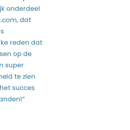
ijk onderdeel
e.com, dat
as
ke reden dat
sen op de
jn super
eid te zien
 het succes
handen!”