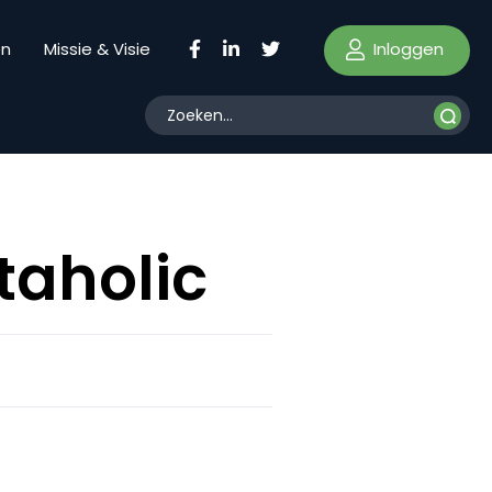
Inloggen
en
Missie & Visie
taholic