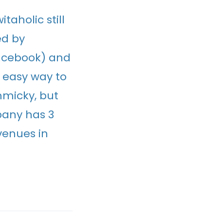
taholic still
ed by
Facebook) and
n easy way to
mmicky, but
mpany has 3
venues in