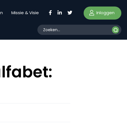
Inloggen
en
Missie & Visie
lfabet: