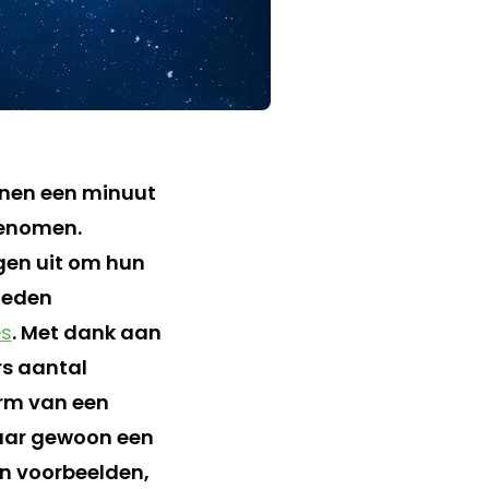
innen een minuut
genomen.
gen uit om hun
eleden
es
. Met dank aan
rs aantal
orm van een
maar gewoon een
an voorbeelden,