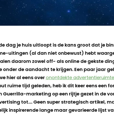
e dag je huis uitloopt is de kans groot dat je b
ame-uitingen (al dan niet onbewust) hebt waar
alen daarom zowel off- als online de gekste din
je onder de aandacht te krijgen. Een paar jaar g
e hier al eens over
onontdekte advertentieruimt
t ruime tijd geleden, heb ik dit keer eens een fo
 Guerrilla-marketing op een rijtje gezet in de v
vertising tot…. Geen super strategisch artikel, 
lijk inspirerende lange maar gevarieerde lijst v