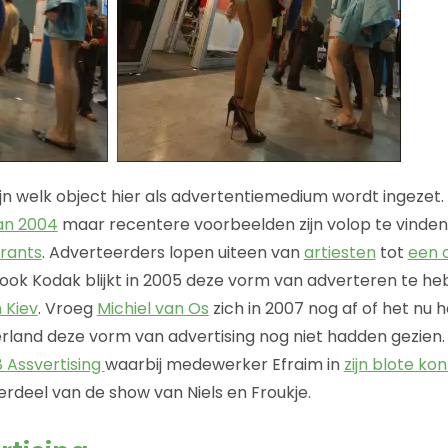
ijn welk object hier als advertentiemedium wordt ingezet.
an 2004
maar recentere voorbeelden zijn volop te vinde
rants
. Adverteerders lopen uiteen van
artiesten
tot
een 
ok Kodak blijkt in 2005 deze vorm van adverteren te he
n Kiev
. Vroeg
Michiel van Os
zich in 2007 nog af of het nu h
rland deze vorm van advertising nog niet hadden gezien. 
 Assvertising
waarbij medewerker Efraim in
zijn blote ko
erdeel van de show van Niels en Froukje.