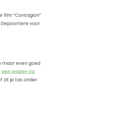
 film “Contagion”
m Depoortere voor
och maar even goed
t
een wapen op
zit je tas onder