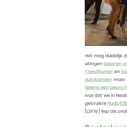
Het mag duidelijk z
uitingen
dateren v
Trendhunter
en
Ad
autobanden
maar o
tijdens een beurs i
was dat we in Nede
gebruikte
Radio538
[LSFW] liep als ond