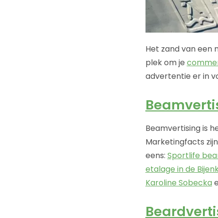
Het zand van een ma
plek om je
commer
advertentie er in 
Beamverti
Beamvertising is h
Marketingfacts zij
eens:
Sportlife be
etalage in de Bijen
Karoline Sobecka
e
Beardverti