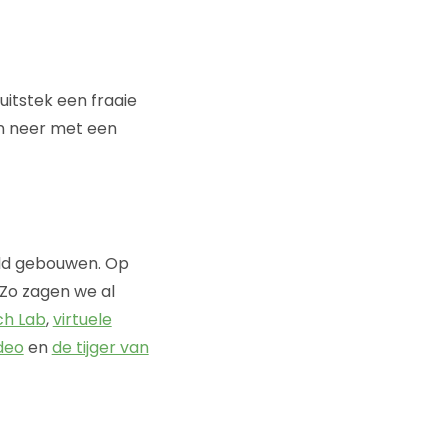
uitstek een fraaie
en neer met een
eld gebouwen. Op
 Zo zagen we al
rch Lab
,
virtuele
deo
en
de tijger van