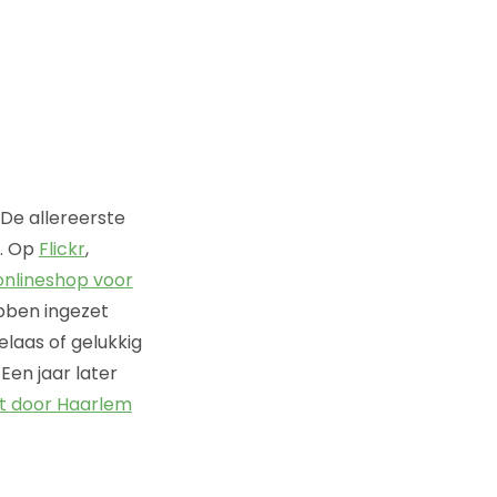
 De allereerste
n. Op
Flickr
,
onlineshop voor
bben ingezet
elaas of gelukkig
Een jaar later
nt door Haarlem