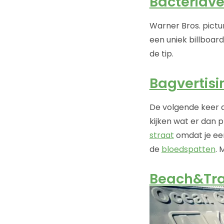
Bacteriave
Warner Bros. pictu
een uniek billboar
de tip.
Bagvertisi
De volgende keer da
kijken wat er dan p
straat
omdat je een
de
bloedspatten
. 
Beach&Tra