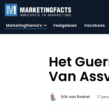
Marketingthema’s
Veelgelezen
Vacatures
Het Guer
Van Assv
17 janu
Erik van Roekel