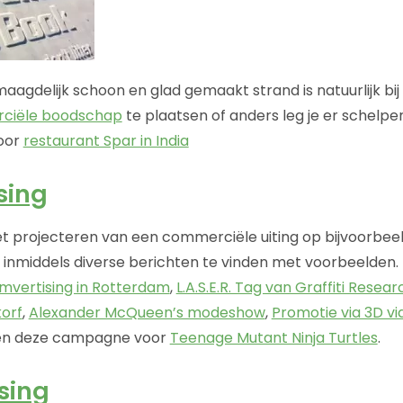
agdelijk schoon en glad gemaakt strand is natuurlijk bij 
ciële boodschap
te plaatsen of anders leg je er schelp
voor
restaurant Spar in India
sing
et projecteren van een commerciële uiting op bijvoorbe
n inmiddels diverse berichten te vinden met voorbeelden.
amvertising in Rotterdam
,
L.A.S.E.R. Tag van Graffiti Resea
korf
,
Alexander McQueen’s modeshow
,
Promotie via 3D vi
n deze campagne voor
Teenage Mutant Ninja Turtles
.
sing