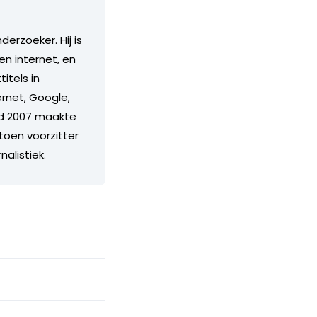
derzoeker. Hij is
n internet, en
itels in
rnet, Google,
ind 2007 maakte
 toen voorzitter
alistiek.