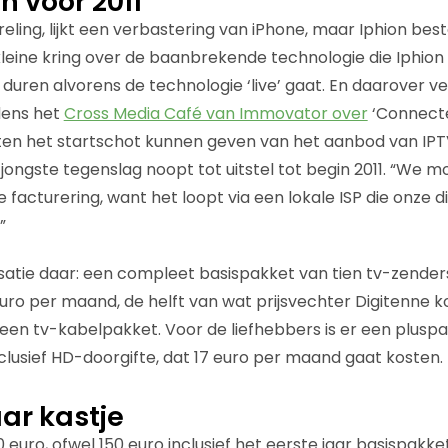
n voor 2011
ling, lijkt een verbastering van iPhone, maar Iphion besta
 kleine kring over de baanbrekende technologie die Iphio
duren alvorens de technologie ‘live’ gaat. En daarover v
dens het
Cross Media Café van Immovator over
‘Connecte
ten het startschot kunnen geven van het aanbod van IPT
 jongste tegenslag noopt tot uitstel tot begin 2011. “We 
 facturering, want het loopt via een lokale ISP die onze 
”
satie daar: een compleet basispakket van tien tv-zender
 euro per maand, de helft van wat prijsvechter Digitenne 
een tv-kabelpakket. Voor de liefhebbers is er een plus
nclusief HD-doorgifte, dat 17 euro per maand gaat kosten.
ar kastje
00 euro, ofwel 150 euro inclusief het eerste jaar basispakk