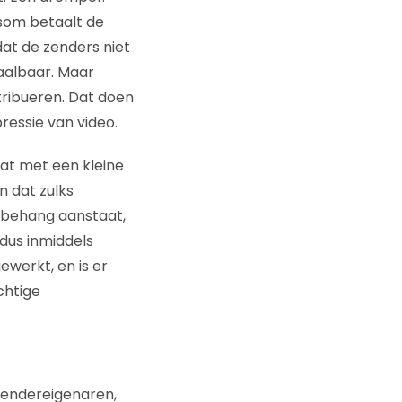
tsom betaalt de
at de zenders niet
haalbaar. Maar
stribueren. Dat doen
ressie van video.
dat met een kleine
n dat zulks
ls behang aanstaat,
dus inmiddels
ewerkt, en is er
chtige
endereigenaren,