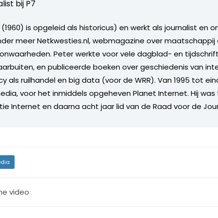
list bij
P7
(1960) is opgeleid als historicus) en werkt als journalist en on
nder meer Netkwesties.nl, webmagazine over maatschappij e
onwaarheden. Peter werkte voor vele dagblad- en tijdschriftt
arbuiten, en publiceerde boeken over geschiedenis van inte
cy als ruilhandel en big data (voor de WRR). Van 1995 tot e
media, voor het inmiddels opgeheven Planet Internet. Hij was
e Internet en daarna acht jaar lid van de Raad voor de Journ
dia
ine video