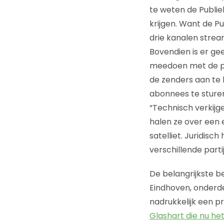
te weten de Publie
krijgen. Want de P
drie kanalen stream
Bovendien is er g
meedoen met de pr
de zenders aan te 
abonnees te sturen
“Technisch verkijg
halen ze over een 
satelliet. Juridis
verschillende partij
De belangrijkste 
Eindhoven, onderd
nadrukkelijk een p
Glashart die nu h