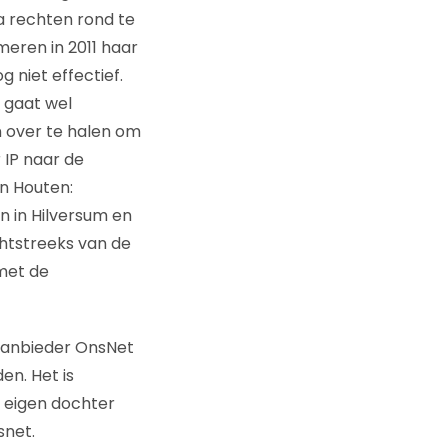
a rechten rond te
meren in 2011 haar
 niet effectief.
 gaat wel
 over te halen om
 IP naar de
en Houten:
n in Hilversum en
chtstreeks van de
 met de
saanbieder OnsNet
n. Het is
e eigen dochter
snet.