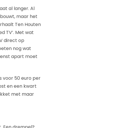
at al langer. Al
n bouwt, maar het
erhaalt Ten Houten
d TV’. Met wat
V direct op
moeten nog wat
dienst apart moet
s voor 50 euro per
kost en een kwart
pakket met maar
et. Een drempel?