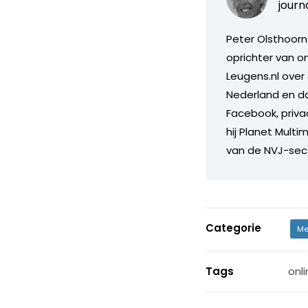
journa
Peter Olsthoorn 
oprichter van o
Leugens.nl over 
Nederland en da
Facebook, priva
hij Planet Multi
van de NVJ-secti
Categorie
Me
Tags
onl