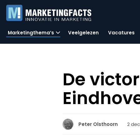
Marketingthema’s
Veelgelezen
Vacatures
De victo
Eindhov
2 dec
Peter Olsthoorn