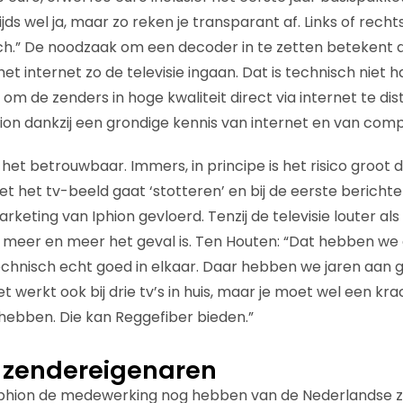
jds wel ja, maar zo reken je transparant af. Links of rech
ch.” De noodzaak om een decoder in te zetten betekent d
 het internet zo de televisie ingaan. Dat is technisch niet 
l om de zenders in hoge kwaliteit direct via internet te di
hion dankzij een grondige kennis van internet en van comp
het betrouwbaar. Immers, in principe is het risico groot 
t het tv-beeld gaat ‘stotteren’ en bij de eerste berichte
arketing van Iphion gevloerd. Tenzij de televisie louter a
 meer en meer het geval is. Ten Houten: “Dat hebben we 
technisch echt goed in elkaar. Daar hebben we jaren aan g
et werkt ook bij drie tv’s in huis, maar je moet wel een kra
ebben. Die kan Reggefiber bieden.”
 zendereigenaren
phion de medewerking nog hebben van de Nederlandse z