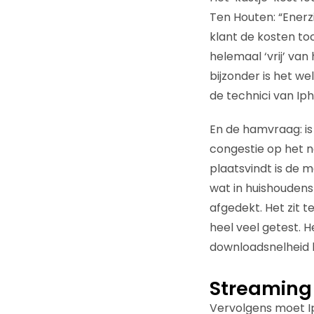
Ten Houten: “Enerzi
klant de kosten to
helemaal ‘vrij’ van
bijzonder is het we
de technici van Ip
En de hamvraag: is 
congestie op het ne
plaatsvindt is de m
wat in huishoudens
afgedekt. Het zit 
heel veel getest. H
downloadsnelheid h
Streaming
Vervolgens moet I