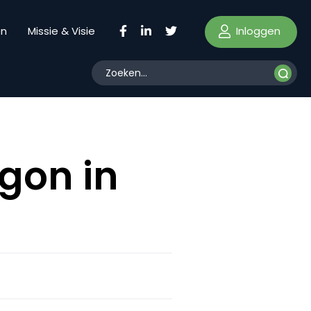
Inloggen
en
Missie & Visie
egon in