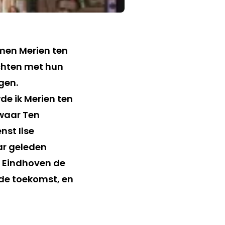
omen Merien ten
chten met hun
gen.
e ik Merien ten
 waar Ten
nst Ilse
ar geleden
U Eindhoven de
 de toekomst, en