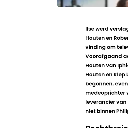
Ilse werd versl
Houten en Rober
vinding om telev
Voorafgaand aan
Houten van Iphi
Houten en Klep 
begonnen, evena
medeoprichter v
leverancier van 
niet binnen Phili