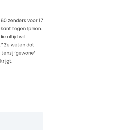
80 zenders voor 17
ekant tegen Iphion.
 altijd wil
.” Ze weten dat
 tenzij ‘gewone’
rijgt.