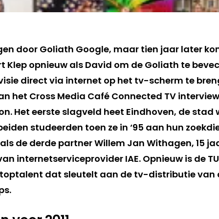
agen door Goliath Google, maar tien jaar later k
t Klep opnieuw als David om de Goliath te beve
isie direct via internet op het tv-scherm te bren
 het Cross Media Café Connected TV interviewd
on. Het eerste slagveld heet Eindhoven, de stad
beiden studeerden toen ze in ‘95 aan hun zoekdie
ls de derde partner Willem Jan Withagen, 15 ja
an internetserviceprovider IAE. Opnieuw is de T
toptalent dat sleutelt aan de tv-distributie van
ps.