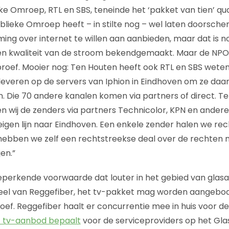
ke Omroep, RTL en SBS, teneinde het ‘pakket van tien’ qu
ublieke Omroep heeft – in stilte nog – wel laten doorsche
ing over internet te willen aan aanbieden, maar dat is nog
een kwaliteit van de stroom bekendgemaakt. Maar de NPO
oef. Mooier nog: Ten Houten heeft ook RTL en SBS weten
leveren op de servers van Iphion in Eindhoven om ze daar
. Die 70 andere kanalen komen via partners of direct. T
en wij de zenders via partners Technicolor, KPN en andere
eigen lijn naar Eindhoven. Een enkele zender halen we re
ch hebben we zelf een rechtstreekse deal over de rechten
en.”
beperkende voorwaarde dat louter in het gebied van gla
eel van Reggefiber, het tv-pakket mag worden aangebode
roef. Reggefiber haalt er concurrentie mee in huis voor d
et tv-aanbod bepaalt
voor de serviceproviders op het Gla