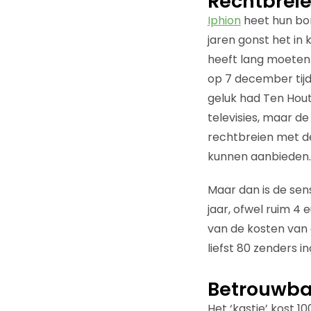
Rechtbreie
Iphion
heet hun bore
jaren gonst het in
heeft lang moeten 
op 7 december tij
geluk had Ten Hou
televisies, maar de
rechtbreien met de
kunnen aanbieden.
Maar dan is de sen
jaar, ofwel ruim 4
van de kosten van 
liefst 80 zenders i
Betrouwba
Het ‘kastje’ kost 1